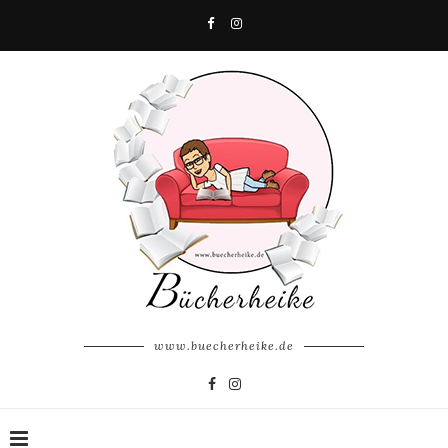
www.buecherheike.de