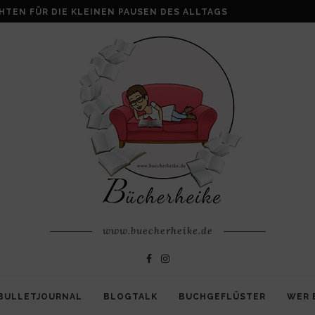
ALKE: WENN AUS VERLUST FAMILIE ENTSTEHT
www.buecherheike.de
BULLETJOURNAL
BLOGTALK
BUCHGEFLÜSTER
WER 