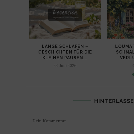
IONEN
LANGE SCHLAFEN –
LOUMA 
EN: EIN
GESCHICHTEN FÜR DIE
SCHNA
S...
KLEINEN PAUSEN...
VERLU
23. Juni 2026
HINTERLASSE