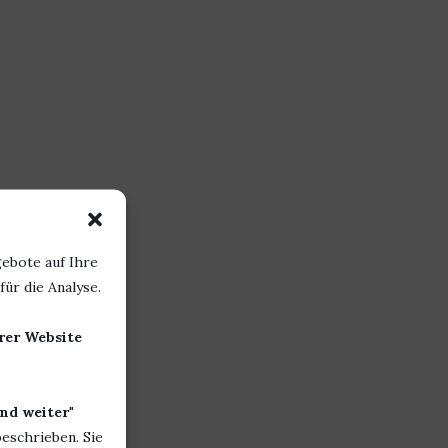
ebote auf Ihre
ür die Analyse.
erer Website
nd weiter
"
beschrieben. Sie