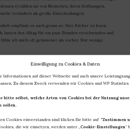
dessen erzählen sie von Menschen, ihren Hoffnungen,
 mehr verändern als große Entscheidungen.
önlich empfinde es auch genau so. Ihre Bücher zu lesen,
ch, lassen den Alltag für ein paar Stunden verschwinden und
ühle ich mich oft gelassener als vorher. Nur wenige
mich nahtlos in ihre bisherigen Werke ein. Es ist ein ruhiges
Einwilligung zu Cookies & Daten
n. Wer Geschichten liebt, die von Menschlichkeit, Hoffnung
e diesem Roman unbedingt eine Chance geben.
e Informationen auf dieser Webseite und auch unsere Leistungsang
assen. Zu diesem Zweck verwenden wir Cookies und WP Statistics f
e bitte selbst, welche Arten von Cookies bei der Nutzung uns
 sollen.
Herausgeber:
Rowohlt Kindler
len Cookies einverstanden sind klicken Sie bitte auf "
Zustimmen u
Seiten: 224
ookies, die wir einsetzen, werden unter „
Cookie-Einstellungen
“ 
ISBN: 978-3-463000848