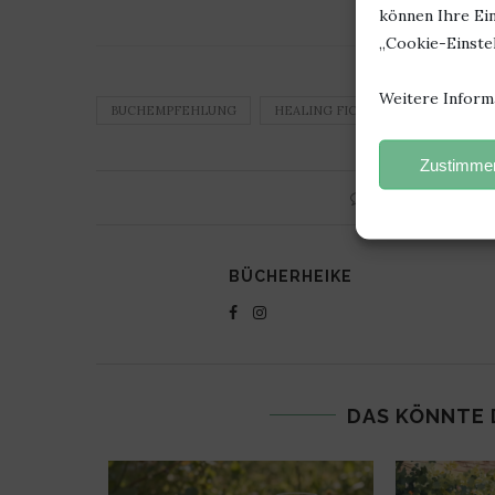
können Ihre Ein
„Cookie-Einstel
Weitere Inform
BUCHEMPFEHLUNG
HEALING FICTION
MICHIKO 
Zustimmen
0 Kommentar
BÜCHERHEIKE
DAS KÖNNTE 