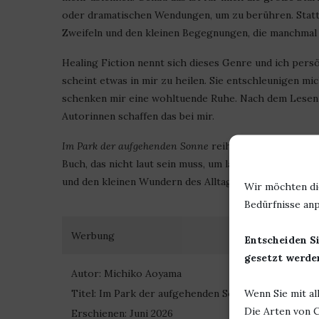
oder dramatischen Wendungen, um zu berühren. Statt
Zweifeln und den kleinen Begegnungen, die manchmal
Healing Fiction nennt sich dieses Genre und ich pers
scheint etwas in mir zu heilen. Sie entschleunigen mi
schenken mir eine wohltuende Ruhe. Nach dem Lesen f
Autorinnen schaffen das bei mir.
Im Park der aufgehenden Sonne
reiht sich deshalb für 
Buch, das nicht laut sein muss, um lange nachzuklinge
und den kleinen Wundern des Alltags erzählen, sollt
Wir möchten di
Bedürfnisse anp
Werbung
Entscheiden Si
gesetzt werden
Autor: Michiko Aoyama
Wenn Sie mit al
Titel: Im Park der aufgehenden Sonne
Die Arten von C
Erschienen: Juni 2026