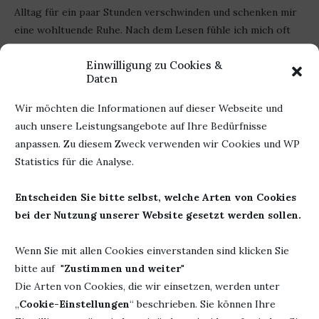
Alltag für ein paar Stunden verschwinden und schenken mir
eine wohltuende Ruhe. Nach dem Lesen fühle ich mich oft
gelassener als vorher. Nur wenige Autorinnen schaffen das
Einwilligung zu Cookies &
bei mir.
Daten
Im Park der aufgehenden Sonne
reiht sich deshalb für mich
Wir möchten die Informationen auf dieser Webseite und
nahtlos in ihre bisherigen Werke ein. Es ist ein ruhiges
auch unsere Leistungsangebote auf Ihre Bedürfnisse
Buch, das nicht laut sein muss, um lange nachzuklingen. Wer
anpassen. Zu diesem Zweck verwenden wir Cookies und WP
Geschichten liebt, die von Menschlichkeit, Hoffnung und den
Statistics für die Analyse.
kleinen Wundern des Alltags erzählen, sollte diesem Roman
unbedingt eine Chance geben.
Entscheiden Sie bitte selbst, welche Arten von Cookies
bei der Nutzung unserer Website gesetzt werden sollen.
Werbung
Wenn Sie mit allen Cookies einverstanden sind klicken Sie
bitte auf "
Zustimmen und weiter
"
Autor: Michiko Aoyama
Herausgeber:
Rowohlt
Die Arten von Cookies, die wir einsetzen, werden unter
Titel: Im Park der
Kindler
„
Cookie-Einstellungen
“ beschrieben. Sie können Ihre
aufgehenden Sonne
Seiten: 224