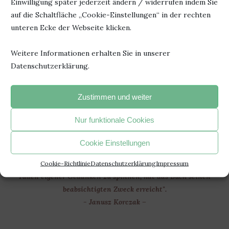
Einwilligung später jederzeit ändern / widerrufen indem Sie
Erschienen: Juni 2026
ISBN: 978-3-463000848
auf die Schaltfläche „Cookie-Einstellungen“ in der rechten
unteren Ecke der Webseite klicken.
Weitere Informationen erhalten Sie in unserer
Datenschutzerklärung.
7. Juli 2026
0 Kommentar
Zustimmen und weiter
Nur funktionale Cookies
Cookie Einstellungen
"Jedesmal, wenn du ein Buch fortgelegt hast und beginnst, den
Cookie-Richtlinie
Datenschutzerklärung
Impressum
Faden eigener Gedanken zu spinnen, hat das Buch seinen
beabsichtigten Zweck erreicht".
- Janusz Korczak –