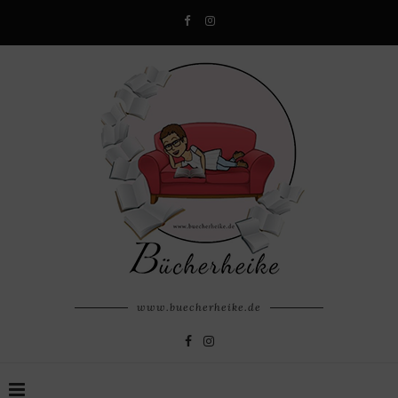
www.buecherheike.de