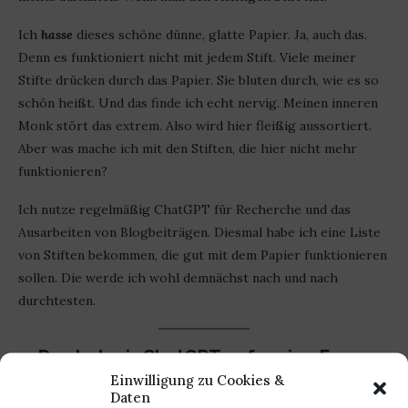
Ich
hasse
dieses schöne dünne, glatte Papier. Ja, auch das.
Denn es funktioniert nicht mit jedem Stift. Viele meiner
Stifte drücken durch das Papier. Sie bluten durch, wie es so
schön heißt. Und das finde ich echt nervig. Meinen inneren
Monk stört das extrem. Also wird hier fleißig aussortiert.
Aber was mache ich mit den Stiften, die hier nicht mehr
funktionieren?
Ich nutze regelmäßig ChatGPT für Recherche und das
Ausarbeiten von Blogbeiträgen. Diesmal habe ich eine Liste
von Stiften bekommen, die gut mit dem Papier funktionieren
sollen. Die werde ich wohl demnächst nach und nach
durchtesten.
Das hat mir ChatGPT auf meine Frage
nach den Stiften geantwortet:
Einwilligung zu Cookies &
Daten