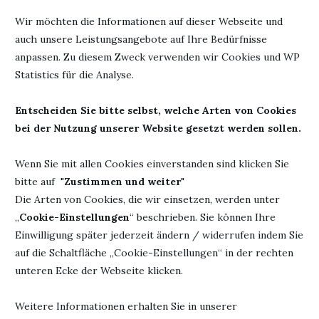
Ja, das dünne Tomoe-River-Papier kann eine
Wir möchten die Informationen auf dieser Webseite und
Herausforderung sein, aber es gibt einige Stifte, die gut
auch unsere Leistungsangebote auf Ihre Bedürfnisse
damit harmonieren:
anpassen. Zu diesem Zweck verwenden wir Cookies und WP
Uni-Ball Signo DX (0.38 mm oder 0.5 mm) – Ein
Statistics für die Analyse.
Geltintenstift mit kräftiger, aber nicht durchdrückender
Tinte.
Entscheiden Sie bitte selbst, welche Arten von Cookies
bei der Nutzung unserer Website gesetzt werden sollen.
Pilot Juice Up (0.4 mm) – Gelschreiber mit sanftem
Schreibgefühl und schnelltrocknender Tinte.
Wenn Sie mit allen Cookies einverstanden sind klicken Sie
bitte auf "
Zustimmen und weiter
"
Zebra Sarasa Clip (0.3 mm oder 0.4 mm) – Geltintenstifte
Die Arten von Cookies, die wir einsetzen, werden unter
mit lebendigen Farben, die nicht stark durchscheinen.
„
Cookie-Einstellungen
“ beschrieben. Sie können Ihre
Pigma Micron (0.3 mm bis 0.5 mm) – Fineliner mit
Einwilligung später jederzeit ändern / widerrufen indem Sie
pigmentierter Tinte, gut für Skizzen oder Notizen.
auf die Schaltfläche „Cookie-Einstellungen“ in der rechten
unteren Ecke der Webseite klicken.
Pentel EnerGel (0.5 mm oder kleiner) – Sehr flüssige
Geltinte, die kaum durchdrückt.
Weitere Informationen erhalten Sie in unserer