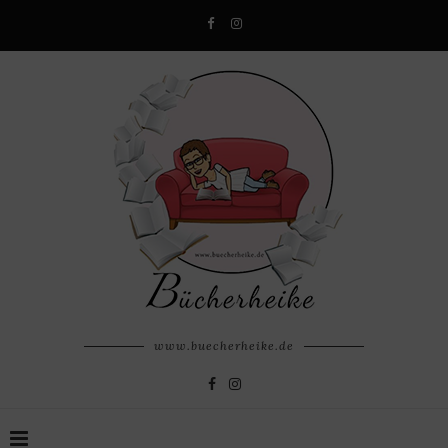
www.buecherheike.de