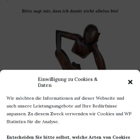
Bitte sagt mir, dass ich damit nicht alleine bin!
Einwilligung zu Cookies &
Daten
Etwas Zeit habe ich ja noch
Wir möchten die Informationen auf dieser Webseite und
auch unsere Leistungsangebote auf Ihre Bedürfnisse
Immerhin habe ich noch 2 Monate Zeit. Wenn mir bis dahin
anpassen. Zu diesem Zweck verwenden wir Cookies und WP
nicht noch mehr Notizbücher über den Weg laufen. 2
Statistics für die Analyse.
brauche ich im Jahr. Muss also nur noch entschieden
werden, welches das nächste wird.
Entscheiden Sie bitte selbst, welche Arten von Cookies