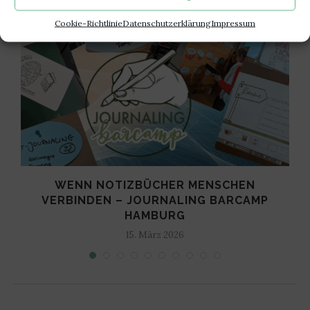
Cookie-Richtlinie
Datenschutzerklärung
Impressum
WENN NOTIZBÜCHER MENSCHEN
VERBINDEN – JOURNALING BARCAMP
HAMBURG
15. März 2026