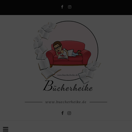
www.buecherheike.de