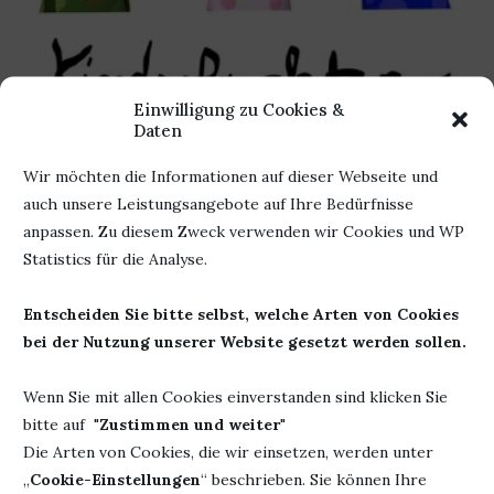
Einwilligung zu Cookies &
Daten
Wir möchten die Informationen auf dieser Webseite und
Kinderbuchtag bei Heike
auch unsere Leistungsangebote auf Ihre Bedürfnisse
TRAUT EUCH, VERSUCHT NEUE DINGE,
anpassen. Zu diesem Zweck verwenden wir Cookies und WP
PROBIERT EINFACH MAL ETWAS NEUES AUS.
Statistics für die Analyse.
(ANNIKA BÜTZLER)
von
Bücherheike
20. Juni 2018
Entscheiden Sie bitte selbst, welche Arten von Cookies
bei der Nutzung unserer Website gesetzt werden sollen.
Und schon ist der Juni fast um. Die Zeit rennt. Irgendwann
stehen wir da und suchen den Weihnachtsbaum und die…
Wenn Sie mit allen Cookies einverstanden sind klicken Sie
bitte auf "
Zustimmen und weiter
"
Die Arten von Cookies, die wir einsetzen, werden unter
„
Cookie-Einstellungen
“ beschrieben. Sie können Ihre