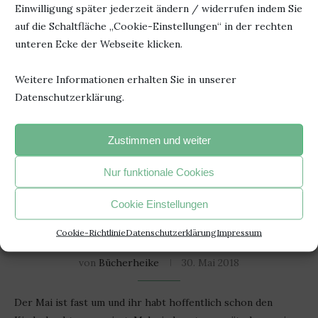
Einwilligung später jederzeit ändern / widerrufen indem Sie
auf die Schaltfläche „Cookie-Einstellungen“ in der rechten
unteren Ecke der Webseite klicken.
Weitere Informationen erhalten Sie in unserer
Datenschutzerklärung.
Zustimmen und weiter
Nur funktionale Cookies
Cookie Einstellungen
Kinderbuchtag bei Heike
Cookie-Richtlinie
Datenschutzerklärung
Impressum
ENTDECKE DAS ABENTEUER LESEN!
von
Bücherheike
30. Mai 2018
Der Mai ist fast um und ihr habt hoffentlich schon den