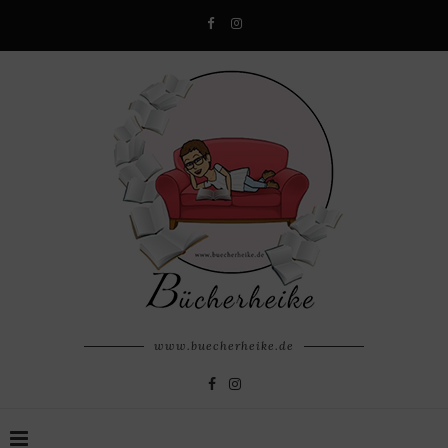
www.buecherheike.de