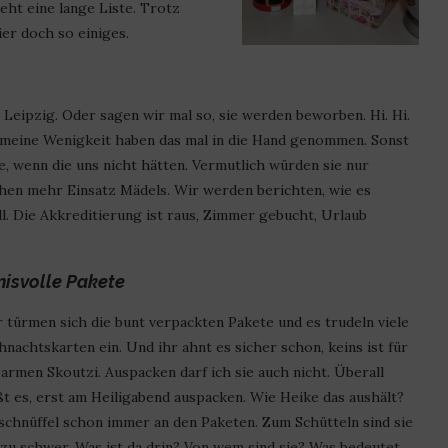
ht eine lange Liste. Trotz
er doch so einiges.
 Leipzig. Oder sagen wir mal so, sie werden beworben. Hi. Hi.
 meine Wenigkeit haben das mal in die Hand genommen. Sonst
de, wenn die uns nicht hätten. Vermutlich würden sie nur
schen mehr Einsatz Mädels. Wir werden berichten, wie es
ll. Die Akkreditierung ist raus, Zimmer gebucht, Urlaub
isvolle Pakete
r türmen sich die bunt verpackten Pakete und es trudeln viele
nachtskarten ein. Und ihr ahnt es sicher schon, keins ist für
armen Skoutzi. Auspacken darf ich sie auch nicht. Überall
ßt es, erst am Heiligabend auspacken. Wie Heike das aushält?
 schnüffel schon immer an den Paketen. Zum Schütteln sind sie
 zu schwer. Was ist da drin? Von wem sind sie? Was bedeutet