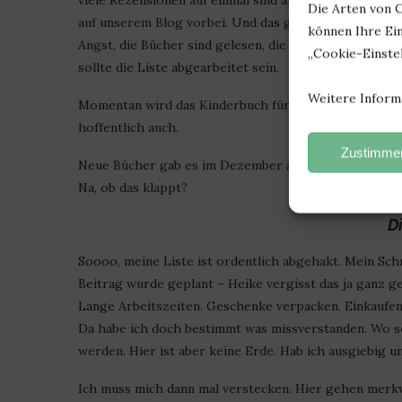
viele Rezensionen auf einmal sind auch blöd. Wenn al
Die Arten von C
auf unserem Blog vorbei. Und das große A wird auch 
können Ihre Ein
Angst, die Bücher sind gelesen, die Rezis geschrieb
„Cookie-Einstel
sollte die Liste abgearbeitet sein.
Weitere Inform
Momentan wird das Kinderbuch für den Kinderbuchtag 
hoffentlich auch.
Zustimmen
Neue Bücher gab es im Dezember absichtlich nicht. D
Na, ob das klappt?
D
Soooo, meine Liste ist ordentlich abgehakt. Mein Schn
Beitrag wurde geplant – Heike vergisst das ja ganz g
Lange Arbeitszeiten. Geschenke verpacken. Einkaufen
Da habe ich doch bestimmt was missverstanden. Wo so
werden. Hier ist aber keine Erde. Hab ich ausgiebig u
Ich muss mich dann mal verstecken. Hier gehen merk