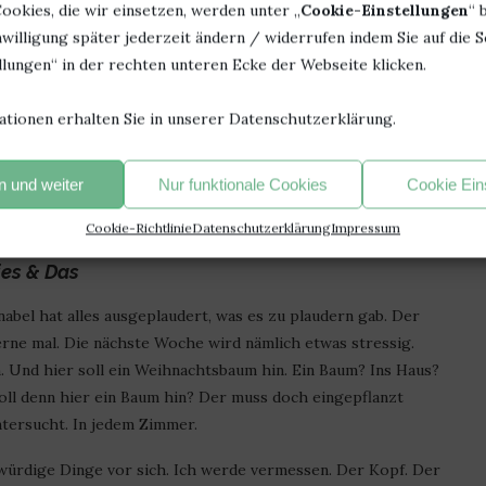
le mit Mails bombardiert werden, schaut nachher keiner mehr
ookies, die wir einsetzen, werden unter „
Cookie-Einstellungen
“ 
merkwürdig, wenn zu viele auf einmal kommen. Aber keinen
willigung später jederzeit ändern / widerrufen indem Sie auf die S
en (zumindest Stichpunkte gemacht) und bis zum Jahresende
lungen“ in der rechten unteren Ecke der Webseite klicken.
ationen erhalten Sie in unserer Datenschutzerklärung.
im Dezember gelesen. Ich bin schon mal verliebt. Ihr
 und weiter
Nur funktionale Cookies
Cookie Ein
er gute Vorsatz für 2019 lautet: mehr Bücher vom SUB lesen.
Cookie-Richtlinie
Datenschutzerklärung
Impressum
ies & Das
abel hat alles ausgeplaudert, was es zu plaudern gab. Der
erne mal. Die nächste Woche wird nämlich etwas stressig.
. Und hier soll ein Weihnachtsbaum hin. Ein Baum? Ins Haus?
ll denn hier ein Baum hin? Der muss doch eingepflanzt
ntersucht. In jedem Zimmer.
würdige Dinge vor sich. Ich werde vermessen. Der Kopf. Der