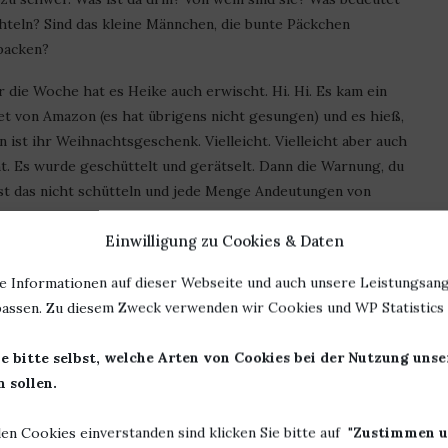
hteln? Sind das kleine Männchen, die bunte Päckchen
packen?
r die Woche hat es Heike auch erwischt. Hi. Hi. Es kam ein
et von Amazon (es hat übrigens nicht gesungen) und es hieß,
n ist ihr Weihnachtsgeschenk. Vielleicht. Vielleicht aber auch
ht. Es wurde geschüttelt und gerätselt. Dann die Warnung, du
lst das nicht schütteln und jede Menge Andeutungen von
töchterlein. Ich ahne ja schon was. Wenn ich richtig liege,
Einwilligung zu Cookies & Daten
 das toll. Dann hab ich auch was davon. Sie muss dann aber
lich artig gewesen sein für so ein tolles Geschenk.
e Informationen auf dieser Webseite und auch unsere Leistungsang
Bücher, Bücher, Bücher
assen. Zu diesem Zweck verwenden wir Cookies und WP Statistics f
. Aber mit den Rezis kommt sie nicht so nach. Es wurde heute
e bitte selbst, welche Arten von Cookies bei der Nutzung uns
begrenzt und wenn das Arbeitsgerät mehrere Wochen nicht
 sollen.
ss ja nicht nur gelesen werden. Die Rezi muss geschrieben
 man noch die Zeit, um das Ganze auf den Blog zu bringen. Zu
len Cookies einverstanden sind klicken Sie bitte auf "
Zustimmen u