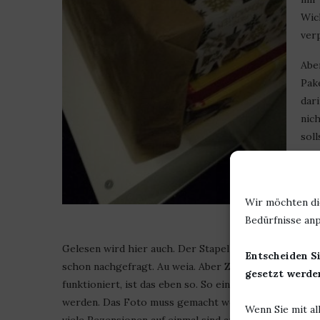
Wic
ver
Abe
Pak
dari
nic
sol
Lieb
wird
wirk
Wir möchten di
Bedürfnisse anp
Gelesen wird hier auch. Der Stapel nimmt merklich ab
Entscheiden Si
schon nachgefragt. Au weia. Aber Zeit ist eben nur 
gesetzt werden
funktioniert, ist das eben so. So ein Reziexemplar mu
werden. Das Foto muss gemacht werden. Dann braucht
Wenn Sie mit al