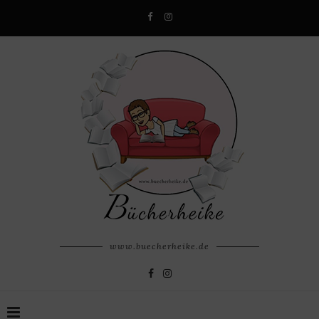
www.buecherheike.de