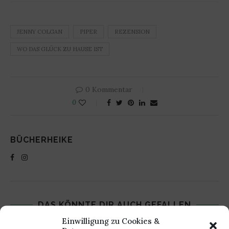
JENNY COLGAN
PIPER
REZENSION
WO DAS GLÜCK ZU HAUSE IST
0 Kommentar
0
BÜCHERHEIKE
DAS KÖNNTE DIR AUCH GEFALLEN
Einwilligung zu Cookies &