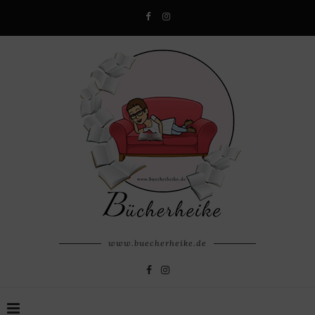
www.buecherheike.de