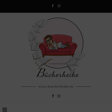
www.buecherheike.de