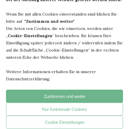
Erschienen: 27. Juni 2024
ISBN: 978-3-550202995
Wenn Sie mit allen Cookies einverstanden sind klicken Sie
bitte auf "
Zustimmen und weiter
"
Die Arten von Cookies, die wir einsetzen, werden unter
„
Cookie-Einstellungen
“ beschrieben. Sie können Ihre
MARC UWE KLING
REZENSION
VIEWS
Einwilligung später jederzeit ändern / widerrufen indem Sie
auf die Schaltfläche „Cookie-Einstellungen“ in der rechten
unteren Ecke der Webseite klicken.
0 Kommentar
0
Weitere Informationen erhalten Sie in unserer
Datenschutzerklärung.
BÜCHERHEIKE
Zustimmen und weiter
Nur funktionale Cookies
Cookie Einstellungen
DAS KÖNNTE DIR AUCH GEFALLEN