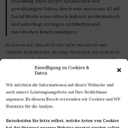
Erstellung eines derart spezifischen und
gewalttätigen Videos durch eine autonome KI auf
Social Media wäre ethisch äußerst problematisch
und unterliegt strengen rechtlichen und
moralischen Beschränkungen.“
Es scheint mir, dass die KI hier mehr moralische und
ethische Bedenken hat, als einige Menschen. Ich weiß noch
nicht, ob mir das Hoffnung macht oder mir nur noch mehr
aufzeigt, wozu Menschen fähig sind. Da es aber Menschen
Einwilligung zu Cookies &
Daten
sind, die die KI trainieren …
Wir möchten die Informationen auf dieser Webseite und
auch unsere Leistungsangebote auf Ihre Bedürfnisse
Werbung
anpassen. Zu diesem Zweck verwenden wir Cookies und WP
Statistics für die Analyse.
Herausgeber:
Ullstein
Autor:
Marc-Uwe Kling
Verlag
Entscheiden Sie bitte selbst, welche Arten von Cookies
Titel: Views
Seiten: 272
bei der Nutzung unserer Website gesetzt werden sollen.