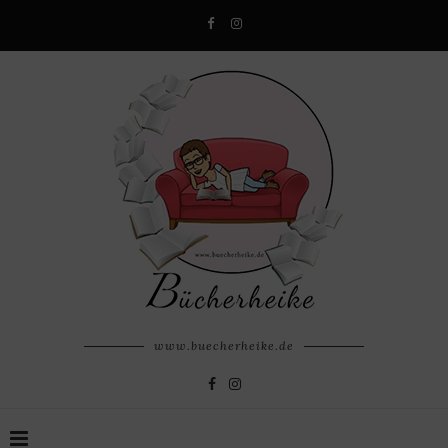
www.buecherheike.de