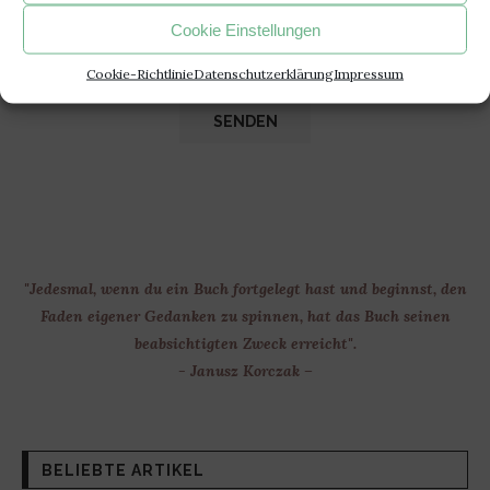
Cookie Einstellungen
Cookie-Richtlinie
Datenschutzerklärung
Impressum
"Jedesmal, wenn du ein Buch fortgelegt hast und beginnst, den
Faden eigener Gedanken zu spinnen, hat das Buch seinen
beabsichtigten Zweck erreicht".
- Janusz Korczak –
BELIEBTE ARTIKEL