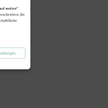
nd weiter
"
beschrieben. Sie
chaltfläche
stellungen
OU UND DER VERZAUBERTE
WER LIEBEN KANN, IST 
WAL VON ANIKA PÄTZOLD
IM VORTEIL (HAPPILY..
1. November 2021
27. Juli 2021