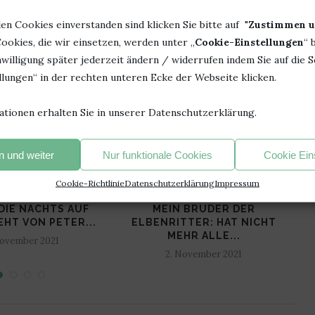
len Cookies einverstanden sind klicken Sie bitte auf "
Zustimmen u
ookies, die wir einsetzen, werden unter „
Cookie-Einstellungen
“ 
DIR AUCH GEFALLEN
willigung später jederzeit ändern / widerrufen indem Sie auf die S
lungen“ in der rechten unteren Ecke der Webseite klicken.
ationen erhalten Sie in unserer Datenschutzerklärung.
 und weiter
Nur funktionale Cookies
Cookie Ein
Cookie-Richtlinie
Datenschutzerklärung
Impressum
DIE NACHTS AUF
MEIN BRUDER DER
L
EHT VON PETER...
ELBENRITTER: HAT NICHT
MEHR ALLE...
November 2021
2. November 2021