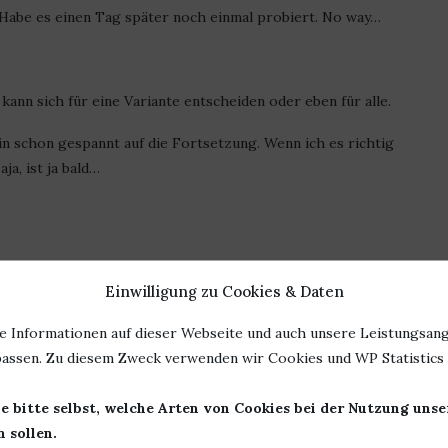
 Habe es einen Tag später noch einmal probiert. No way…
 kann sich für eine Variante entscheiden oder eben für alle.
in schon gespannt auf die Fortsetzung. Wenn ich es richtig
a, ist ja bald…
Einwilligung zu Cookies & Daten
0
e Informationen auf dieser Webseite und auch unsere Leistungsang
assen. Zu diesem Zweck verwenden wir Cookies und WP Statistics f
e bitte selbst, welche Arten von Cookies bei der Nutzung uns
 sollen.