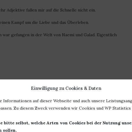
 Adjektive fallen mir auf die Schnelle nicht ein.
einen Kampf um die Liebe und das Überleben.
ch war gefangen in der Welt von Naemi und Galad. Eigentlich
Einwilligung zu Cookies & Daten
0
e Informationen auf dieser Webseite und auch unsere Leistungsang
assen. Zu diesem Zweck verwenden wir Cookies und WP Statistics f
e bitte selbst, welche Arten von Cookies bei der Nutzung uns
 sollen.