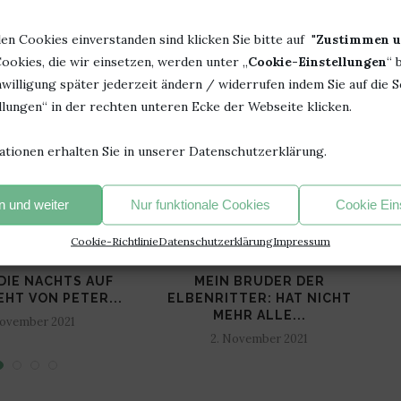
len Cookies einverstanden sind klicken Sie bitte auf "
Zustimmen u
ookies, die wir einsetzen, werden unter „
Cookie-Einstellungen
“ 
DIR AUCH GEFALLEN
willigung später jederzeit ändern / widerrufen indem Sie auf die S
lungen“ in der rechten unteren Ecke der Webseite klicken.
ationen erhalten Sie in unserer Datenschutzerklärung.
 und weiter
Nur funktionale Cookies
Cookie Ein
Cookie-Richtlinie
Datenschutzerklärung
Impressum
DIE NACHTS AUF
MEIN BRUDER DER
L
EHT VON PETER...
ELBENRITTER: HAT NICHT
MEHR ALLE...
November 2021
2. November 2021