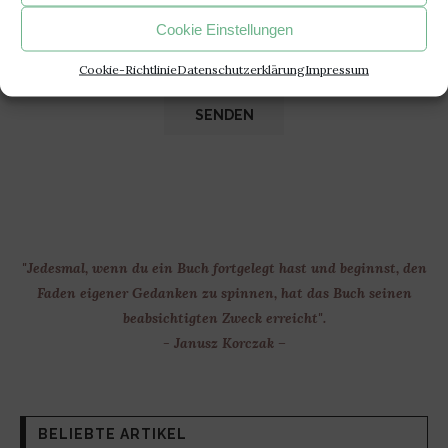
Cookie Einstellungen
Cookie-Richtlinie
Datenschutzerklärung
Impressum
"Jedesmal, wenn du ein Buch fortgelegt hast und beginnst, den
Faden eigener Gedanken zu spinnen, hat das Buch seinen
beabsichtigten Zweck erreicht".
- Janusz Korczak –
BELIEBTE ARTIKEL