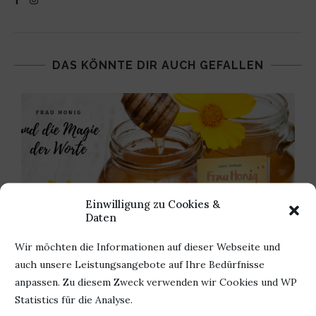
DAS KÖNNTE DIR AUCH GEFALLEN
Einwilligung zu Cookies &
Daten
Wir möchten die Informationen auf dieser Webseite und
auch unsere Leistungsangebote auf Ihre Bedürfnisse
anpassen. Zu diesem Zweck verwenden wir Cookies und WP
N
REZENSION – FRAU HONIG UND DIE MAGIE
Statistics für die Analyse.
DER...