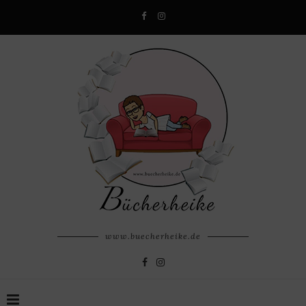
www.buecherheike.de