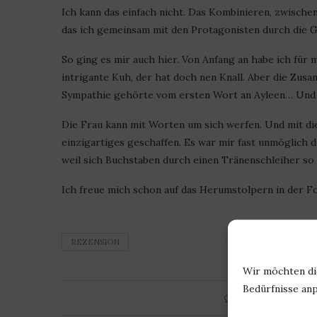
Ich kann das einfach nicht. Das Kombinieren, zwische
das ich gemeinsam mit den Protagonisten durch die G
So ging es mir auch hier. Von Anfang an habe ich für mi
intrigante Kuh, der hat doch nen Knall. Aber die Zus
Sympathie gehörte vom ersten Wort an Ayleen… Und 
Die Frau kann mit Worten um sich werfen. Und mit d
einzigartiges geschaffen. Es war mir fast unmöglich d
weil sich Buchstaben durch einen Tränenschleiher so 
Ich freue mich schon auf das Herumstolpern in der F
REZENSION
Wir möchten di
Bedürfnisse anp
0 Kommentar