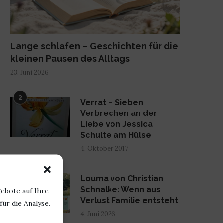
Lange schlafen – Geschichten für die
kleinen Pausen des Alltags
23. Juni 2026
2
Verrat – Sieben
Verbrechen an der
Liebe von Jessica
Schulte am Hülse
4. Oktober 2017
3
Louma von Christian
Schnalke: Wenn aus
ebote auf Ihre
Verlust Familie entsteht
ür die Analyse.
4. Juni 2026