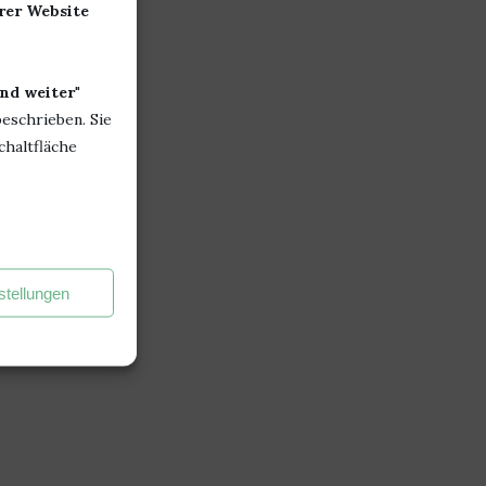
erer Website
nd weiter
"
beschrieben. Sie
chaltfläche
stellungen
OU UND DER VERZAUBERTE
WER LIEBEN KANN, IST 
WAL VON ANIKA PÄTZOLD
IM VORTEIL (HAPPILY..
1. November 2021
27. Juli 2021