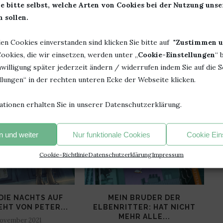
e bitte selbst, welche Arten von Cookies bei der Nutzung uns
 sollen.
len Cookies einverstanden sind klicken Sie bitte auf "
Zustimmen u
ookies, die wir einsetzen, werden unter „
Cookie-Einstellungen
“ 
willigung später jederzeit ändern / widerrufen indem Sie auf die S
lungen“ in der rechten unteren Ecke der Webseite klicken.
DIR AUCH GEFALLEN
ationen erhalten Sie in unserer Datenschutzerklärung.
 und weiter
Nur funktionale Cookies
Cookie Ein
Cookie-Richtlinie
Datenschutzerklärung
Impressum
DIE NACHTS AUF
MEIN BRUDER DER
L
EHT VON PETER...
ELBENRITTER: HAT NICHT
MEHR ALLE...
November 2021