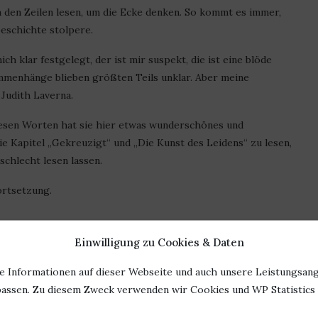
n den Zeilen lesen, um die Ecke denken. So kommt es immer,
eschichte stolpere.
ch klar festgelegt, der ist mir suspekt, die ist eine blöde
ammenhänge blieben größten Teils unklar. Aber meine
Judith Laverna.
iesen Worten hat sie hier etwas wunderschönes und
ie Kapitel „Gekreuzigt“ und „Die Kunst des Leidens“ zu lesen,
schlecht lesen lassen.
ortsetzung.
Einwilligung zu Cookies & Daten
e Informationen auf dieser Webseite und auch unsere Leistungsang
assen. Zu diesem Zweck verwenden wir Cookies und WP Statistics f
0