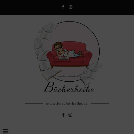
www.buecherheike.de