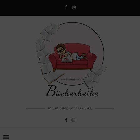
www.buecherheike.de