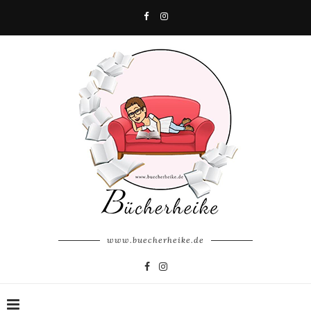
www.buecherheike.de