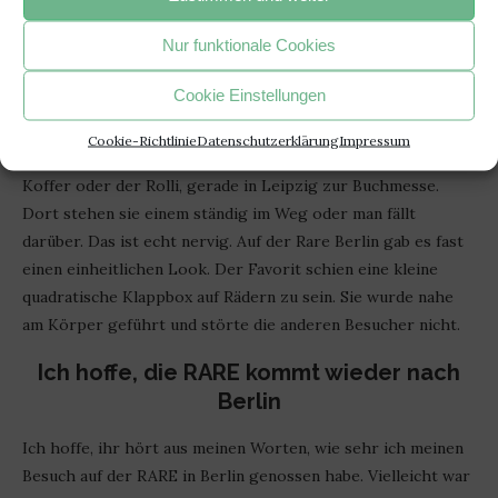
Besucher mit System statt Koffer-Chaos
Nur funktionale Cookies
Was mich auch sehr gefreut hat, war die Vorbereitung der
Cookie Einstellungen
Besucherinnen. Ich kenne das ja von Buchmessen, man
druckt sich den Lageplan aus und eine Liste mit den Autoren,
Cookie-Richtlinie
Datenschutzerklärung
Impressum
die man gerne sehen möchte. Ein Problem ist immer der
Koffer oder der Rolli, gerade in Leipzig zur Buchmesse.
Dort stehen sie einem ständig im Weg oder man fällt
darüber. Das ist echt nervig. Auf der Rare Berlin gab es fast
einen einheitlichen Look. Der Favorit schien eine kleine
quadratische Klappbox auf Rädern zu sein. Sie wurde nahe
am Körper geführt und störte die anderen Besucher nicht.
Ich hoffe, die RARE kommt wieder nach
Berlin
Ich hoffe, ihr hört aus meinen Worten, wie sehr ich meinen
Besuch auf der RARE in Berlin genossen habe. Vielleicht war