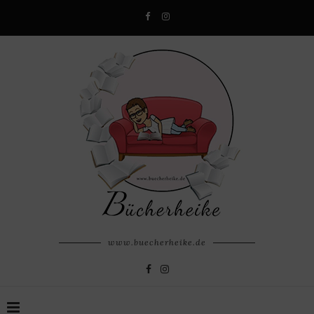
www.buecherheike.de