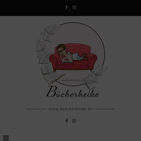
www.buecherheike.de