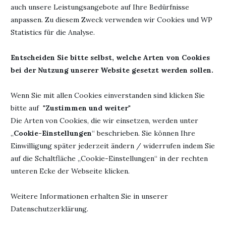
Werbung
auch unsere Leistungsangebote auf Ihre Bedürfnisse
anpassen. Zu diesem Zweck verwenden wir Cookies und WP
Herausgeber: Jana
Statistics für die Analyse.
Autor: Jane DeLeon
De Leon
Titel: Mordsmäßig schön (Miss-
Seiten: 264
Entscheiden Sie bitte selbst, welche Arten von Cookies
Fortune-Krimi 2)
bei der Nutzung unserer Website gesetzt werden sollen.
ISBN: 978-
Erschienen: 9. Oktober 2015
1940270258
Wenn Sie mit allen Cookies einverstanden sind klicken Sie
bitte auf "
Zustimmen und weiter
"
Die Arten von Cookies, die wir einsetzen, werden unter
16. Juli 2019
1 Kommentar
„
Cookie-Einstellungen
“ beschrieben. Sie können Ihre
Einwilligung später jederzeit ändern / widerrufen indem Sie
auf die Schaltfläche „Cookie-Einstellungen“ in der rechten
unteren Ecke der Webseite klicken.
Weitere Informationen erhalten Sie in unserer
Datenschutzerklärung.
"Jedesmal, wenn du ein Buch fortgelegt hast und beginnst, den