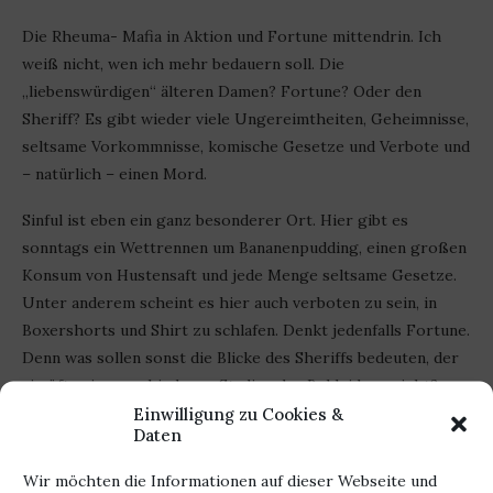
Die Rheuma- Mafia in Aktion und Fortune mittendrin. Ich
weiß nicht, wen ich mehr bedauern soll. Die
„liebenswürdigen“ älteren Damen? Fortune? Oder den
Sheriff? Es gibt wieder viele Ungereimtheiten, Geheimnisse,
seltsame Vorkommnisse, komische Gesetze und Verbote und
– natürlich – einen Mord.
Sinful ist eben ein ganz besonderer Ort. Hier gibt es
sonntags ein Wettrennen um Bananenpudding, einen großen
Konsum von Hustensaft und jede Menge seltsame Gesetze.
Unter anderem scheint es hier auch verboten zu sein, in
Boxershorts und Shirt zu schlafen. Denkt jedenfalls Fortune.
Denn was sollen sonst die Blicke des Sheriffs bedeuten, der
sie öfter in verschiedenen Stadien der Bekleidung sieht?
Einwilligung zu Cookies &
Die Reihe muss unbedingt auf eure „unbedingt lesen“ Liste.
Daten
Wir möchten die Informationen auf dieser Webseite und