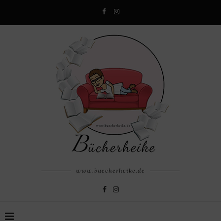
www.buecherheike.de