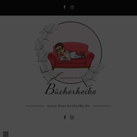
www.buecherheike.de