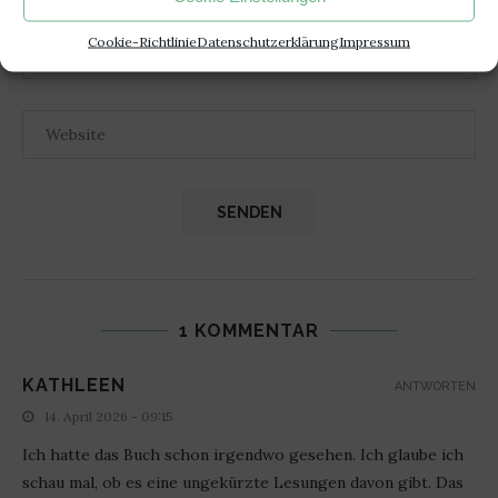
Cookie-Richtlinie
Datenschutzerklärung
Impressum
1 KOMMENTAR
KATHLEEN
ANTWORTEN
14. April 2026 - 09:15
Ich hatte das Buch schon irgendwo gesehen. Ich glaube ich
schau mal, ob es eine ungekürzte Lesungen davon gibt. Das