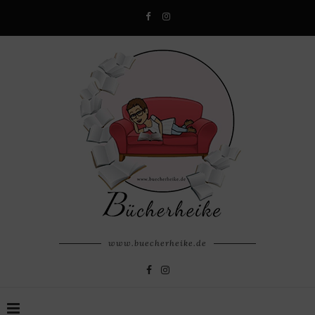
www.buecherheike.de