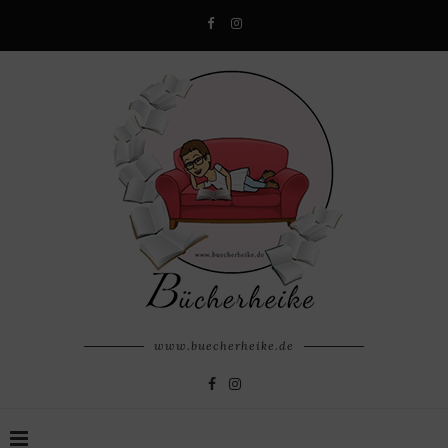
www.buecherheike.de