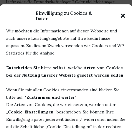
Liebe oder die Freundschaft siegen? Oder vielleicht sogar
beides?
Einwilligung zu Cookies &
Daten
Also meine Lieblingsgeschichte ist ja die von Lara & Mick.
Ich bin schon ganz hibbelig, dass ich sie endlich lesen
Wir möchten die Informationen auf dieser Webseite und
kann.
*pssst, ich durfte schon mal ein bisschen reinschmulen
auch unsere Leistungsangebote auf Ihre Bedürfnisse
und ich empfehle Taschentücher*
anpassen. Zu diesem Zweck verwenden wir Cookies und WP
Statistics für die Analyse.
Soooo, was könnte ich euch denn noch so erzählen?
Entscheiden Sie bitte selbst, welche Arten von Cookies
Ach herje, ich habe euch ja gar nicht gesagt, wo das Buch
bei der Nutzung unserer Website gesetzt werden sollen.
sein Zuhause hat, also außer in unseren Regalen und auf
unseren Readern. Dann gehts hier also weiter mit…
Wenn Sie mit allen Cookies einverstanden sind klicken Sie
… dem Verlag
bitte auf "
Zustimmen und weiter
"
Die Arten von Cookies, die wir einsetzen, werden unter
„
Cookie-Einstellungen
“ beschrieben. Sie können Ihre
Einwilligung später jederzeit ändern / widerrufen indem Sie
auf die Schaltfläche „Cookie-Einstellungen“ in der rechten