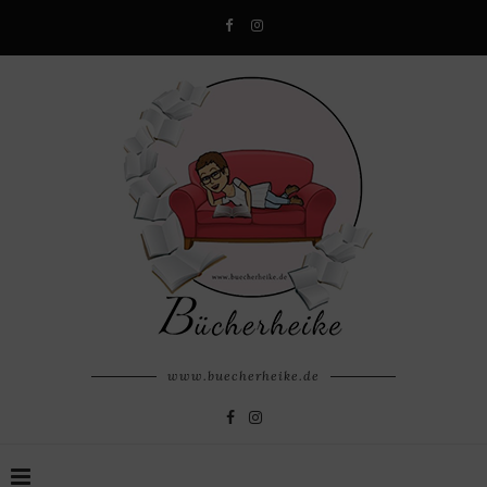
www.buecherheike.de