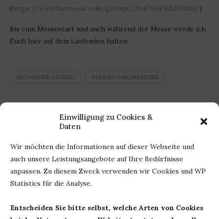
(
https://www.facebook.com/groups/3047504765301626/
)
Bis zum Messestart und auch während der Messe werde ich
Euch hier auf dem Laufenden halten.
BUCHMESSE LEIPZIG
FAKRIRO ONLINEMESSE
0 Kommentar
Einwilligung zu Cookies &
Daten
0
Wir möchten die Informationen auf dieser Webseite und
auch unsere Leistungsangebote auf Ihre Bedürfnisse
BÜCHERHEIKE
anpassen. Zu diesem Zweck verwenden wir Cookies und WP
Statistics für die Analyse.
Entscheiden Sie bitte selbst, welche Arten von Cookies