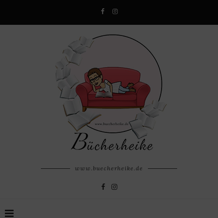
www.buecherheike.de