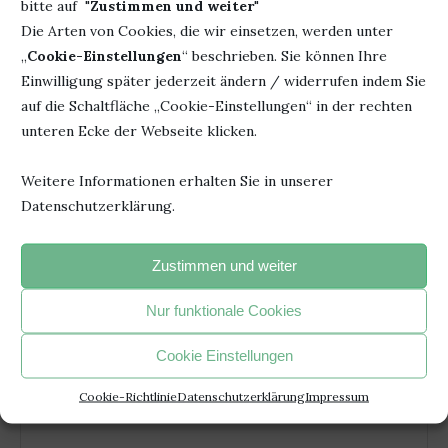
bitte auf "
Zustimmen und weiter
"
Die Arten von Cookies, die wir einsetzen, werden unter
„
Cookie-Einstellungen
“ beschrieben. Sie können Ihre
Einwilligung später jederzeit ändern / widerrufen indem Sie
auf die Schaltfläche „Cookie-Einstellungen“ in der rechten
unteren Ecke der Webseite klicken.
EIN STILLES BUCH MIT GROSSER WIRKUNG: I
Weitere Informationen erhalten Sie in unserer
M PARK...
Datenschutzerklärung.
7. Juli 2026
Zustimmen und weiter
Nur funktionale Cookies
HINTERLASSE EINEN KOMMENTAR
Cookie Einstellungen
Cookie-Richtlinie
Datenschutzerklärung
Impressum