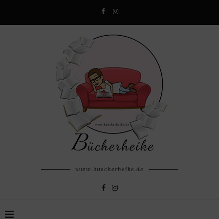
www.buecherheike.de