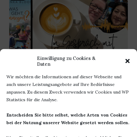
Einwilligung zu Cookies &
Daten
EIN INTERVIEW DER ETWAS ANDEREN ART
Wir möchten die Informationen auf dieser Webseite und
5. Mai 2024
auch unsere Leistungsangebote auf Ihre Bedürfnisse
anpassen. Zu diesem Zweck verwenden wir Cookies und WP
Statistics für die Analyse.
Entscheiden Sie bitte selbst, welche Arten von Cookies
HINTERLASSE EINEN KOMMENTAR
bei der Nutzung unserer Website gesetzt werden sollen.