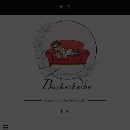
www.buecherheike.de