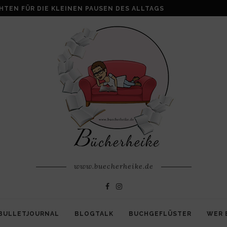
ALKE: WENN AUS VERLUST FAMILIE ENTSTEHT
www.buecherheike.de
BULLETJOURNAL
BLOGTALK
BUCHGEFLÜSTER
WER 