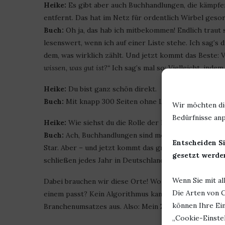
Heike:
Es gibt aber auch Buchhandlungen, die kämpfen
entfernt. Das hat im Netz für ordentlich Wirbel gesor
Buch:
Oh ja, das hab ich mitbekommen! Endlich traut s
lesenswert, wenn ich auf einer Liste stehe. Ich sag’s d
dem, was wirklich zählt. Und jetzt kommt das Beste: 
wissen, was gut ist?“
Ich sag’s mal so: Vielleicht, inde
Heike:
Du bist ganz schön direkt.
Buch:
Mit knapp 300 Seiten ohne Leser darf man das 
Wir möchten di
Bedürfnisse anp
Heike:
Wie siehst du die Rolle der Buchhandlungen in
Buch:
Ach, Buchhandlungen sind mein Zuhause, mein Wo
Entscheiden Si
Star. Aber – und jetzt kommt das große Aber – viel
gesetzt werden
schließen jedes Jahr in Deutschland, während nur et
Wenn Sie mit al
Dabei brauchen wir diese Orte! Wo sonst erklärt ei
Die Arten von C
einem passt? Kein Algorithmus kann das ersetzen. D
können Ihre Ein
Branchenumsatzes aus. Also: Mein Zuhause ist noch da
„Cookie-Einstel