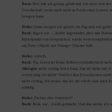
Buch:
Zeit hab ich genug, glaub mir. Ich sitze seit d
Gesellschaft, wenn auch nicht in Form eines Lesers, 
kriegen kann.
Heike:
Dann steigen wir gleich ein. Sag mal, wie geht’
Buch:
Sagen wir … „leicht angestaubt, aber mit Haltun
Mittelpunkt von Gesprächen, wurde weiterempfohlen u
ein Deko-Objekt mit Vintage-Charme hält.
Heike:
Autsch.
Buch:
Tja. Lesen ist keine Selbstverständlichkeit meh
Jährigen
nicht richtig lesen kann. Das ist nicht nur tr
treten mag ich nicht.“ Und bei den Erwachsenen sieht’
nicht richtig. Ich meine, das ist, als würde man mich
ständig.
Heike:
Du bist also frustriert?
Buch:
Nein, nur… leicht geknickt. Und das meine ich w