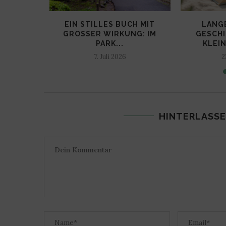
EIN HAUS…
EIN STILLES BUCH MIT
LANG
...
GROSSER WIRKUNG: IM P
GESCHI
ARK...
KLEIN
7. Juli 2026
2
HINTERLASSE