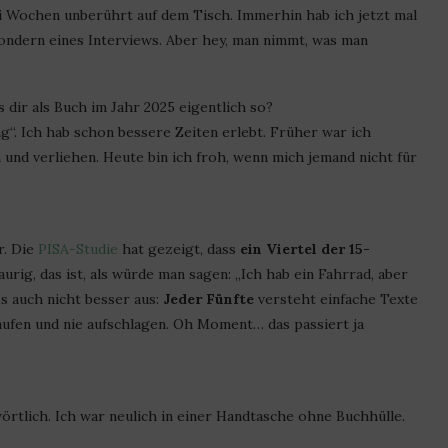
rei Wochen unberührt auf dem Tisch. Immerhin hab ich jetzt mal
sondern eines Interviews. Aber hey, man nimmt, was man
s dir als Buch im Jahr 2025 eigentlich so?
g“. Ich hab schon bessere Zeiten erlebt. Früher war ich
nd verliehen. Heute bin ich froh, wenn mich jemand nicht für
r. Die
PISA-Studie
hat gezeigt, dass
ein Viertel der 15-
aurig, das ist, als würde man sagen: „Ich hab ein Fahrrad, aber
s auch nicht besser aus:
Jeder Fünfte
versteht einfache Texte
 kaufen und nie aufschlagen. Oh Moment… das passiert ja
örtlich. Ich war neulich in einer Handtasche ohne Buchhülle.