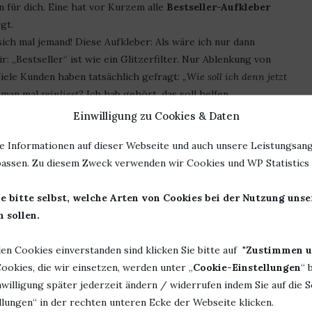
 für dich. Eine hat vor Kurzem alle
Bestseller-Aufkleber
gt.
ich mal jemand! Diese Aufkleber: Als wäre ich nur dann
ir: „Bestseller“ ist wie ein Glitzerfilter. Nur Ablenkung von
Viele Kunden haben tatsächlich gefragt:
„Wie soll ich denn jetzt
m man mal
reinliest
? Ich hab gehört, das soll helfen.
Einwilligung zu Cookies & Daten
sein.
e Informationen auf dieser Webseite und auch unsere Leistungsang
assen. Zu diesem Zweck verwenden wir Cookies und WP Statistics f
 all dem?
hlfühlort. Wenn ich da im Schaufenster liege, bin ich fast ein
e bitte selbst, welche Arten von Cookies bei der Nutzung uns
e Buchhandlungen verschwinden. Rund
100 Buchhandlungen
 sollen.
wa
40 neue eröffnen
.
len Cookies einverstanden sind klicken Sie bitte auf "
Zustimmen u
nem jemand mit Herzblut, warum
dieses
Buch genau
heute
zu
ookies, die wir einsetzen, werden unter „
Cookie-Einstellungen
“ 
er stationäre Handel macht immerhin noch
über 40 %
des
willigung später jederzeit ändern / widerrufen indem Sie auf die S
, das Publikum wird aber weniger.
lungen“ in der rechten unteren Ecke der Webseite klicken.