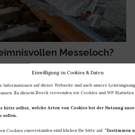
eimnisvollen Messeloch?
. Ähnlichkeiten mit bekannten und unbekannten Personen sind
Einwilligung zu Cookies & Daten
en auch ganz bestimmt nicht der Wahrheit.
e Informationen auf dieser Webseite und auch unsere Leistungsang
mich daran zu hindern nach Hause zu kommen. Zugausfall –
assen. Zu diesem Zweck verwenden wir Cookies und WP Statistics f
m Gleis. Das volle Programm. Es hat nichts gebracht, ich bin
e bitte selbst, welche Arten von Cookies bei der Nutzung uns
 Weg ins Messeloch erledigt
 sollen.
chtige Dinge erledigt. Ohne die geht es auch gar nicht.
len Cookies einverstanden sind klicken Sie bitte auf "
Zustimmen u