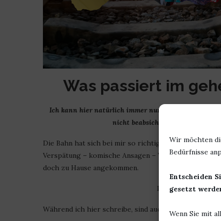
Was passiert im geh
Ich kann hier natürlich immer nur von mir sprechen
nicht beabsichtigt und entsprech
Wir möchten di
Die Bahn hat sich bei mir so richtig Mühe gegeben, 
Bedürfnisse anp
Verspätung – komische Ansagen – Versteckspiel mit de
doch zu Hause angekommen.
Entscheiden Si
Punkt eins auf dem
gesetzt werden
Während ich hier schreibe, sind auch schon andere wi
Wenn Sie mit al