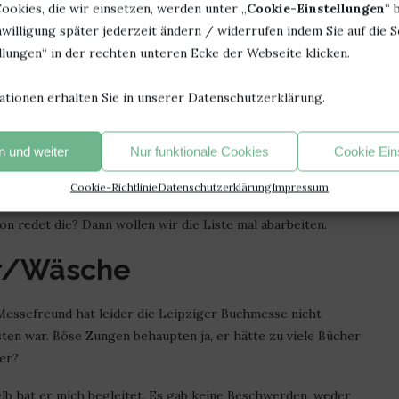
ookies, die wir einsetzen, werden unter „
Cookie-Einstellungen
“ 
 darauf, auf den Boden gebracht zu werden – falls also jemand
willigung später jederzeit ändern / widerrufen indem Sie auf die S
lungen“ in der rechten unteren Ecke der Webseite klicken.
h auch schon im Schrank – so, als wäre gar nichts passiert
nungsgemäß gestapelt und warten auf die weitere Bearbeitung
ationen erhalten Sie in unserer Datenschutzerklärung.
 auf das Sichten, Sortieren und die Beförderung an ihren
 und weiter
Nur funktionale Cookies
Cookie Ein
 und warten ebenfalls auf Sichtung
nd souffliert mir für diesen Blogbeitrag
Cookie-Richtlinie
Datenschutzerklärung
Impressum
on redet die? Dann wollen wir die Liste mal abarbeiten.
er/Wäsche
 Messefreund hat leider die Leipziger Buchmesse nicht
sten war. Böse Zungen behaupten ja, er hätte zu viele Bücher
er?
elb hat er mich begleitet. Es gab keine Beschwerden, weder