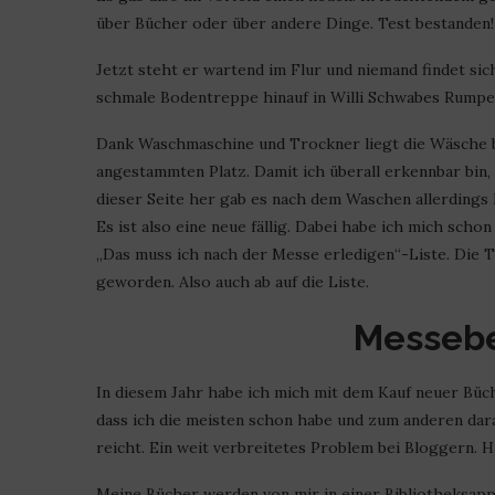
über Bücher oder über andere Dinge. Test bestanden! E
Jetzt steht er wartend im Flur und niemand findet sich
schmale Bodentreppe hinauf in Willi Schwabes Rumpel
Dank Waschmaschine und Trockner liegt die Wäsche 
angestammten Platz. Damit ich überall erkennbar bin,
dieser Seite her gab es nach dem Waschen allerdings 
Es ist also eine neue fällig. Dabei habe ich mich scho
„Das muss ich nach der Messe erledigen“-Liste. Die T
geworden. Also auch ab auf die Liste.
Messebe
In diesem Jahr habe ich mich mit dem Kauf neuer Büc
dass ich die meisten schon habe und zum anderen dara
reicht. Ein weit verbreitetes Problem bei Bloggern. 
Meine Bücher werden von mir in einer Bibliotheksapp 