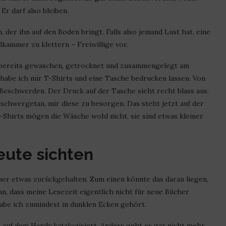
r darf also bleiben.
, der ihn auf den Boden bringt. Falls also jemand Lust hat, eine
kammer zu klettern – Freiwillige vor.
bereits gewaschen, getrocknet und zusammengelegt am
 habe ich mir T-Shirts und eine Tasche bedrucken lassen. Von
Beschwerden. Der Druck auf der Tasche sieht recht blass aus.
n schwergetan, mir diese zu besorgen. Das steht jetzt auf der
-Shirts mögen die Wäsche wohl nicht, sie sind etwas kleiner
ute sichten
her etwas zurückgehalten. Zum einen könnte das daran liegen,
n, dass meine Lesezeit eigentlich nicht für neue Bücher
Habe ich zumindest in dunklen Ecken gehört.
auf dem Handy katalogisiert. Anders geht es gar nicht mehr.