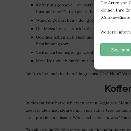
Die Arten von C
Koffer ausgepackt – er wartet pflichtschuldigst
können Ihre Ein
Lust auf eine Kletterpartie hat, bitte gerne
„Cookie-Einstel
Wäsche gewaschen – der größte Teil befindet sic
Die Messebeute – sprich: die Bücher – sind ord
Weitere Inform
Goodies haben sich zusammengerottet und warten
Bestimmungsort
Zustimmen
Visitenkarten liegen ganz entspannt beieinander
Mein Notizbuch durfte mit an den Schreibtisch u
Läuft es bei euch bis hier hin genauso? Ja? Nein? Wov
Koff
In diesem Jahr hatte ich einen neuen Begleiter. Mein
überstanden, nachdem er mir viele Jahre treu zu dien
transportieren müssen. Wer macht denn sowas? Büch
Es gab also im Vorfeld einen neuen. In leuchtendem g