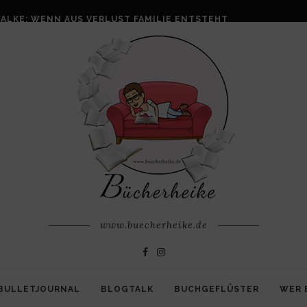
ALKE: WENN AUS VERLUST FAMILIE ENTSTEHT
www.buecherheike.de
BULLETJOURNAL
BLOGTALK
BUCHGEFLÜSTER
WER 