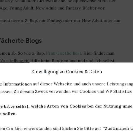
ntasy, Krimi oder Liebesromane. Beispielsweise stellt der
ge, Young Adult, New Adult und Fantasy-Bücher vor.
onzentrieren. Z. Bsp. nur Fantasy oder nur New Adult oder nur
fächerte Blogs
emen ab. So wie z. Bsp.
Frau Goethe liest
. Hier findet man
 Vorstellungen, Hilfe beim Bloggen und und und. Ich selbst
t versuche ich, mich sehr breit gefächert zu äußern.
Einwilligung zu Cookies & Daten
bezogene Blogs
e Informationen auf dieser Webseite und auch unsere Leistungsang
assen. Zu diesem Zweck verwenden wir Cookies und WP Statistics f
mter Verlage, um deren Programme detailliert zu beleuchten.
 und haben einen besonderen Einblick in die entsprechenden
e bitte selbst, welche Arten von Cookies bei der Nutzung uns
 sollen.
ne Rezensionen
len Cookies einverstanden sind klicken Sie bitte auf "
Zustimmen u