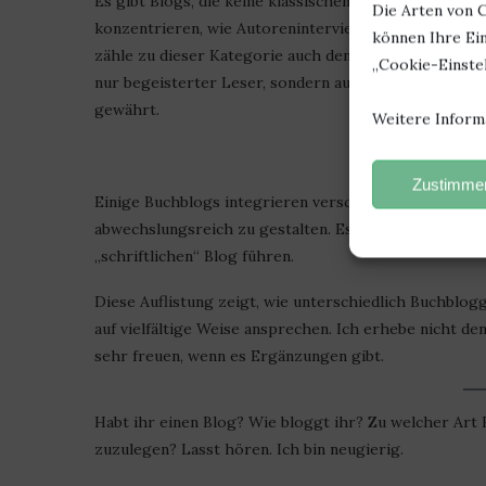
Es gibt Blogs, die keine klassischen Rezensionen ve
Die Arten von C
konzentrieren, wie Autoreninterviews, Buchneuersche
können Ihre Ein
zähle zu dieser Kategorie auch den Blog vom
Kaffeeh
„Cookie-Einstel
nur begeisterter Leser, sondern auch Buchhändler, wa
gewährt.
Weitere Inform
Multi
Zustimmen
Einige Buchblogs integrieren verschiedene Medienfor
abwechslungsreich zu gestalten. Es gibt auch Blogger
„schriftlichen“ Blog führen.
Diese Auflistung zeigt, wie unterschiedlich Buchblog
auf vielfältige Weise ansprechen. Ich erhebe nicht de
sehr freuen, wenn es Ergänzungen gibt.
Habt ihr einen Blog? Wie bloggt ihr? Zu welcher Art B
zuzulegen? Lasst hören. Ich bin neugierig.