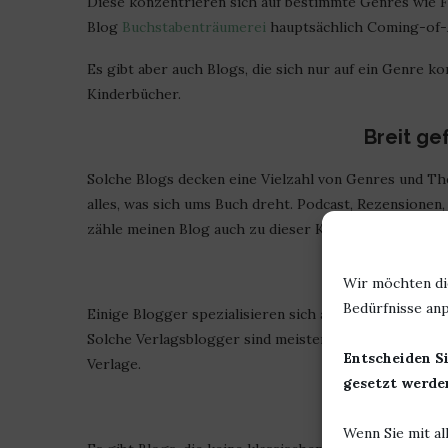
Diese konzentrieren sich auf bestimmte Genres wie Fa
Blog
Buchstabenträumerei
hauptsächlich Coming-of-A
Es gibt aber auch Blogs, die sich nur auf ein Genre k
Kinderbücher.
Breit ge
Solche Blogs decken eine Vielzahl von Genres und Th
alles, was sich ums Buch dreht. Podcast, Rezensionen,
zähle meinen Blog auch zu dieser Kategorie. Zumindes
Verlags
Wir möchten di
Bedürfnisse anp
Einige Blogger spezialisieren sich auf Bücher bestim
Solche Verlagsblogger sind meistens in Bloggerteams
Entscheiden Si
Verlage.
gesetzt werden
Blogs oh
Wenn Sie mit al