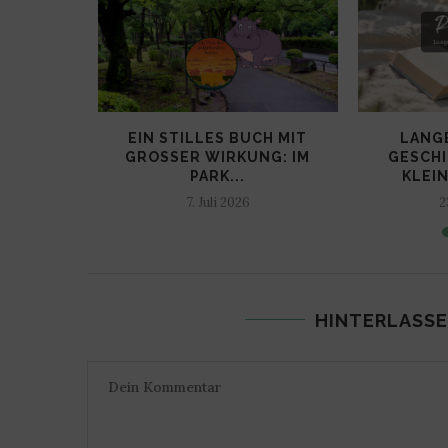
EIN HAUS…
EIN STILLES BUCH MIT
LANG
...
GROSSER WIRKUNG: IM P
GESCHI
ARK...
KLEIN
7. Juli 2026
2
HINTERLASSE