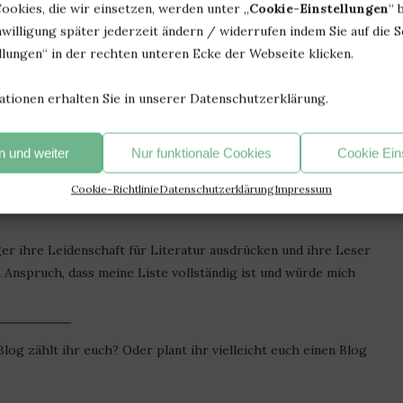
röffentlichen, sondern sich auf andere buchbezogene Themen
ookies, die wir einsetzen, werden unter „
Cookie-Einstellungen
“ 
inungen oder literarische Veranstaltungen. Ich persönlich
willigung später jederzeit ändern / widerrufen indem Sie auf die S
aussitzer
. Ihm folge ich schon eine ganze Weile. Er ist nicht
lungen“ in der rechten unteren Ecke der Webseite klicken.
s ihm auch Einblicke von dieser Seite in die Welt der Bücher
ationen erhalten Sie in unserer Datenschutzerklärung.
media-Blogs
 und weiter
Nur funktionale Cookies
Cookie Ein
men, wie Videos oder Podcasts, um ihre Inhalte
, die sich nur auf Podcasts konzentrieren und gar keinen
Cookie-Richtlinie
Datenschutzerklärung
Impressum
ger ihre Leidenschaft für Literatur ausdrücken und ihre Leser
n Anspruch, dass meine Liste vollständig ist und würde mich
log zählt ihr euch? Oder plant ihr vielleicht euch einen Blog