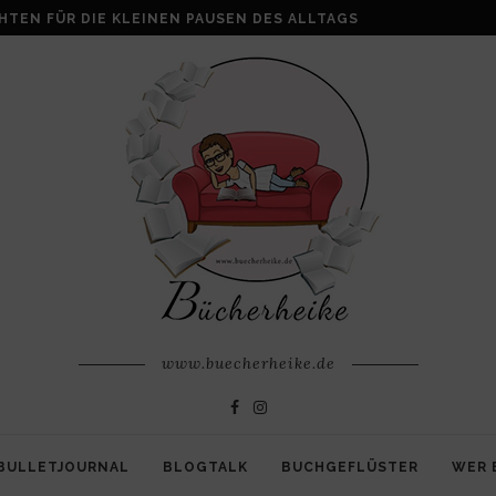
ALKE: WENN AUS VERLUST FAMILIE ENTSTEHT
www.buecherheike.de
BULLETJOURNAL
BLOGTALK
BUCHGEFLÜSTER
WER 