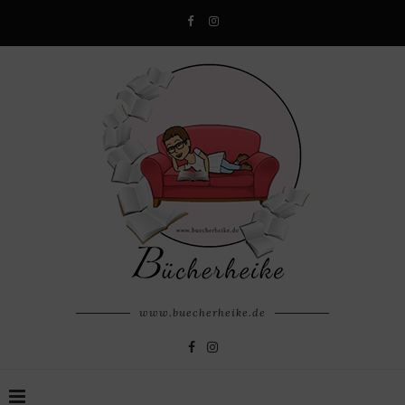
www.buecherheike.de