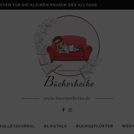
ALKE: WENN AUS VERLUST FAMILIE ENTSTEHT
www.buecherheike.de
BULLETJOURNAL
BLOGTALK
BUCHGEFLÜSTER
WER 