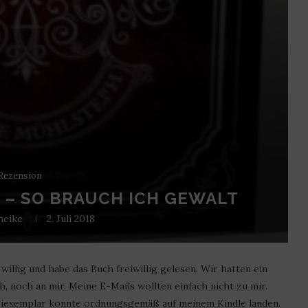
Rezension
G – SO BRAUCH ICH GEWALT
heike
2. Juli 2018
illig und habe das Buch freiwillig gelesen
.
Wir hatten ein
, noch an mir. Meine E-Mails wollten einfach nicht zu mir.
eziexemplar konnte ordnungsgemäß auf meinem Kindle landen.