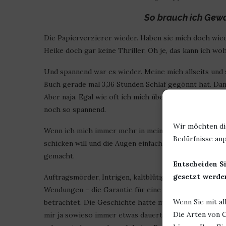
So brauch ich Gewa
Die Papierverzierer wieder. Haben sie mich doch wiede
Heike doch gar keine Thriller. Oh je, das kann ich wo
Und spannend war es wieder. Meine mich allseits und 
Buch gerade mal 3,36 Stunden Schlaf gegönnt hat. Dan
Aber naja. Egal wie oft ich mich über mangelnden Schl
noch so spannend.
Wir möchten di
Wenn ich mich immer mehr in meiner Ecke auf der Cou
Bedürfnisse anp
schicken will und die Augen einfach nicht vom Kindle 
gemacht.
Entscheiden Si
gesetzt werden
Auftragsmörder, Intrigen, kaltblütige Morde, faszin
Wendungen – die Garantie für eine lange Nacht oder e
Wenn Sie mit al
betrachtet. Die Geschichte hatte mich von der erste
Die Arten von C
mir ja sowieso immer etwas dauert* gar nicht hinterhe