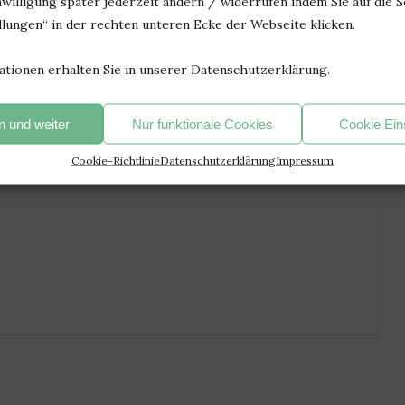
willigung später jederzeit ändern / widerrufen indem Sie auf die S
gelöst, tauchten gleich mehrere neue auf.
lungen“ in der rechten unteren Ecke der Webseite klicken.
e Papierverzierer hier wieder was ganz wunderbares aufs
ationen erhalten Sie in unserer Datenschutzerklärung.
so als Ende gefällt oder ich lieber eine Fortsetzung hätte. Was
ht, habe ich euch neugierig gemacht? Sagt mir, wie es euch
 und weiter
Nur funktionale Cookies
Cookie Ein
Cookie-Richtlinie
Datenschutzerklärung
Impressum