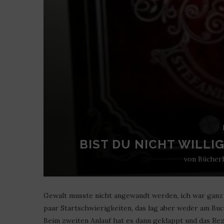
BIST DU NICHT WILLI
von
Bücher
Gewalt musste nicht angewandt werden, ich war ganz w
paar Startschwierigkeiten, das lag aber weder am Buch
Beim zweiten Anlauf hat es dann geklappt und das R