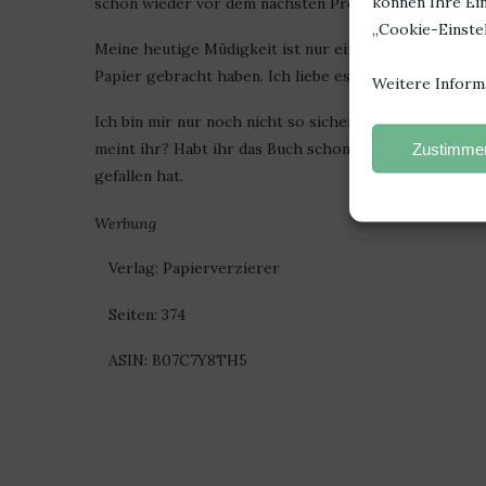
können Ihre Ein
schon wieder vor dem nächsten Problem. Ein Problem 
„Cookie-Einstel
Meine heutige Müdigkeit ist nur ein Zeichen, dass di
Papier gebracht haben. Ich liebe es.
Weitere Inform
Ich bin mir nur noch nicht so sicher, ob mir das Ende 
meint ihr? Habt ihr das Buch schon gelesen? Wenn nic
Zustimmen
gefallen hat.
Werbung
Verlag: Papierverzierer
Seiten: 374
ASIN: B07C7Y8TH5