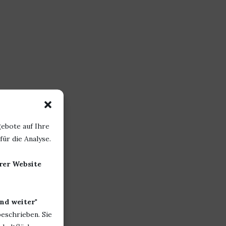
ebote auf Ihre
ür die Analyse.
erer Website
nd weiter
"
beschrieben. Sie