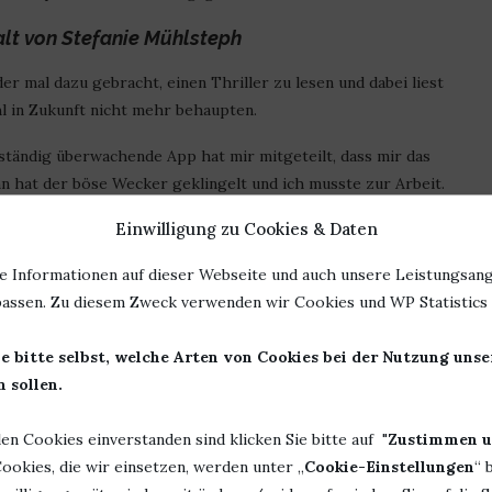
lt von Stefanie Mühlsteph
r mal dazu gebracht, einen Thriller zu lesen und dabei liest
hl in Zukunft nicht mehr behaupten.
ständig überwachende App hat mir mitgeteilt, dass mir das
n hat der böse Wecker geklingelt und ich musste zur Arbeit.
af beklage, es ändert sich ja nichts. Die Bücher sind immer
Einwilligung zu Cookies & Daten
e Informationen auf dieser Webseite und auch unsere Leistungsang
ch verkrieche, den Mann anknurre, weil er mich ins Bett
assen. Zu diesem Zweck verwenden wir Cookies und WP Statistics f
nehmen kann, kann das nur eins bedeuten. Alles richtig
e bitte selbst, welche Arten von Cookies bei der Nutzung uns
 sollen.
ierende Frauen, knisternde Spannung und immer neue
ben eine kurze. Je nach dem, von welcher Seite man es
len Cookies einverstanden sind klicken Sie bitte auf "
Zustimmen u
n Seite an. Ich kam mit dem Denken und Kombinieren *was bei
ookies, die wir einsetzen, werden unter „
Cookie-Einstellungen
“ 
r. Hatte ich eine Situation verstanden, stand unsere Heldin