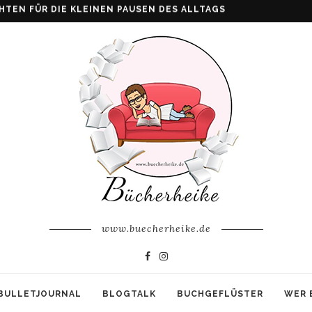
ALKE: WENN AUS VERLUST FAMILIE ENTSTEHT
www.buecherheike.de
BULLETJOURNAL
BLOGTALK
BUCHGEFLÜSTER
WER 