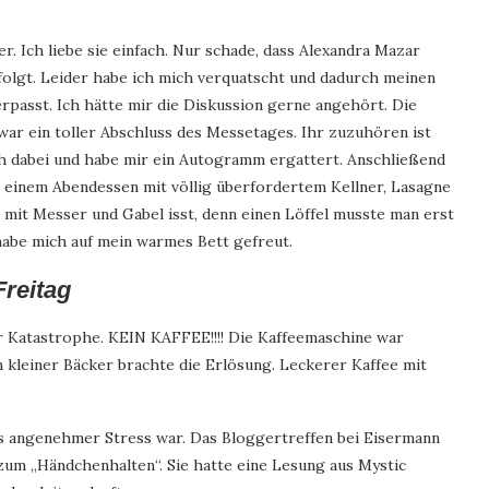
 Ich liebe sie einfach. Nur schade, dass Alexandra Mazar
folgt. Leider habe ich mich verquatscht und dadurch meinen
erpasst. Ich hätte mir die Diskussion gerne angehört. Die
war ein toller Abschluss des Messetages. Ihr zuzuhören ist
ch dabei und habe mir ein Autogramm ergattert. Anschließend
i einem Abendessen mit völlig überfordertem Kellner, Lasagne
it Messer und Gabel isst, denn einen Löffel musste man erst
habe mich auf mein warmes Bett gefreut.
Freitag
 Katastrophe. KEIN KAFFEE!!!! Die Kaffeemaschine war
n kleiner Bäcker brachte die Erlösung. Leckerer Kaffee mit
s angenehmer Stress war. Das Bloggertreffen bei Eisermann
um „Händchenhalten“. Sie hatte eine Lesung aus Mystic