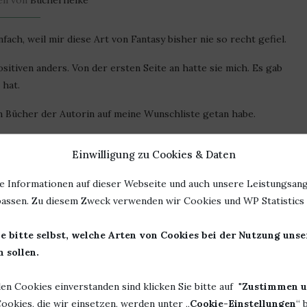
en von
Bücherheike
fach, weil mir diese Art von Fantasy bisher nie so recht gefiel.
sitiven anders. Von der ersten Seite an hatte sie mich. Es gab
 hat.
en Bücher der Autorin auf meine Wunschliste getan habe.
sy überzeugt, aber die Geschichte hat was. Ich würde es schon
Einwilligung zu Cookies & Daten
eine Art von Wertung vorzunehmen. Es ist eben anders.
e Informationen auf dieser Webseite und auch unsere Leistungsang
, wie es euch gefällt.
assen. Zu diesem Zweck verwenden wir Cookies und WP Statistics f
e bitte selbst, welche Arten von Cookies bei der Nutzung uns
 sollen.
Herausgeber:
Titus Verlag
oron
Seiten: 315
len Cookies einverstanden sind klicken Sie bitte auf "
Zustimmen u
4
ISBN: 978-3944935089
ookies, die wir einsetzen, werden unter „
Cookie-Einstellungen
“ 