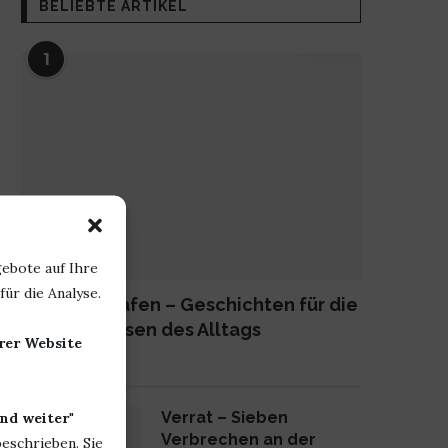
BELIEBTE ARTIKEL
1
ebote auf Ihre
ür die Analyse.
Lange schlafen – Geschichten für die
kleinen Pausen des Alltags
erer Website
23. Juni 2026
2
Verrat – Sieben
nd weiter
"
Verbrechen an der
beschrieben. Sie