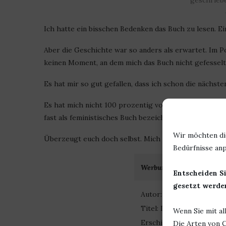
geschrieb
Ich hatte ein bisschen Bedenken das Buch zu lesen. Ein
Aber die Geschichte war so anders als erwartet. Im Po
keinen Moment, an dem mich das Buch nicht gefesselt
Es hat mir so gut gefallen, dass ich schon die nächst
Es hat mich nicht 100 prozentig von dieser Art Fanta
fast als feministisches Buch bezeichnen. Ohne irgend
Wir möchten di
Überzeugt euch doch selbst. Mich würde interessieren
Bedürfnisse anp
Werbung
Entscheiden Si
gesetzt werden
Autor: Susanne Esch
Titel: Die Rebellin von K
Wenn Sie mit al
Erschienen: 10. März 201
Die Arten von C