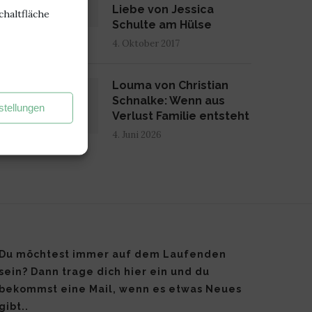
Liebe von Jessica
chaltfläche
Schulte am Hülse
4. Oktober 2017
3
Louma von Christian
Schnalke: Wenn aus
stellungen
Verlust Familie entsteht
4. Juni 2026
Du möchtest immer auf dem Laufenden
sein? Dann trage dich hier ein und du
bekommst eine Mail, wenn es etwas Neues
gibt..