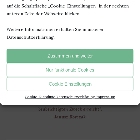
2025
ISBN: 978-3-499-01731-5
auf die Schaltfläche „Cookie-Einstellungen“ in der rechten
unteren Ecke der Webseite klicken.
Weitere Informationen erhalten Sie in unserer
14. Mai 2026
0 Kommentar
Datenschutzerklärung.
Zustimmen und weiter
Nur funktionale Cookies
Cookie Einstellungen
"Jedesmal, wenn du ein Buch fortgelegt hast und beginnst, den
Cookie-Richtlinie
Datenschutzerklärung
Impressum
Faden eigener Gedanken zu spinnen, hat das Buch seinen
beabsichtigten Zweck erreicht".
- Janusz Korczak –