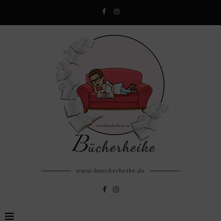
www.buecherheike.de