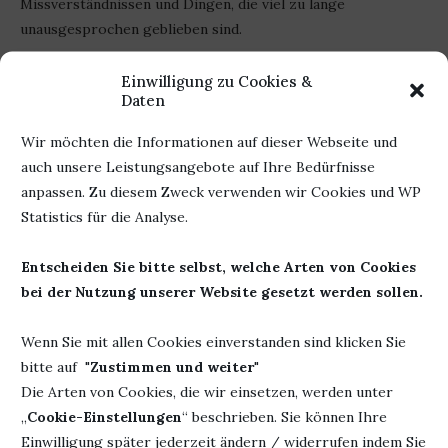
Missverständnissen und Dingen, die viel zu lange
unausgesprochen geblieben sind.
Das Ende hat mich neugierig auf die beiden weiteren Bände
Einwilligung zu Cookies &
gemacht und trotzdem blieben sie bisher ungelesen. Wobei
Daten
wir wieder bei Zeit, Stress, Lust und Müdigkeit wären.
Wir möchten die Informationen auf dieser Webseite und
Wer hat die Geschichte der drei Schwestern bereits
auch unsere Leistungsangebote auf Ihre Bedürfnisse
gelesen? Habt ihr alle Geheimnisse aufgedeckt, alle losen
anpassen. Zu diesem Zweck verwenden wir Cookies und WP
Enden verbunden? Was hat die Geschichte mit euch
Statistics für die Analyse.
gemacht?
Entscheiden Sie bitte selbst, welche Arten von Cookies
bei der Nutzung unserer Website gesetzt werden sollen.
Werbung
Wenn Sie mit allen Cookies einverstanden sind klicken Sie
bitte auf "
Zustimmen und weiter
"
Titel: Sturmwindherz
Herausgeber:
Rowohlt
Die Arten von Cookies, die wir einsetzen, werden unter
Autor: Liv Helland
Verlag
„
Cookie-Einstellungen
“ beschrieben. Sie können Ihre
Erschienen: 12. Dezember
Seiten: 336
Einwilligung später jederzeit ändern / widerrufen indem Sie