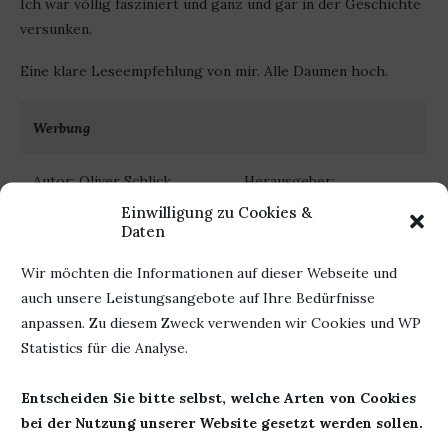
Ich war völlig fasziniert und ganz und gar in der Geschichte
versunken.
Eine klare Leseempfehlung von mir. Alle Daumen hoch.
Werbung
Autor: Oliver Schlick
Herausgeber:
Titel: So kalt wie Eis, so
Ueberreuter Verlag
Einwilligung zu Cookies &
Daten
klar wie Glas
Seiten: 384
Erschienen: 19. August 2015
ISBN: 978-3764170431
Wir möchten die Informationen auf dieser Webseite und
auch unsere Leistungsangebote auf Ihre Bedürfnisse
anpassen. Zu diesem Zweck verwenden wir Cookies und WP
Statistics für die Analyse.
16. Juli 2020
0 Kommentar
Entscheiden Sie bitte selbst, welche Arten von Cookies
bei der Nutzung unserer Website gesetzt werden sollen.