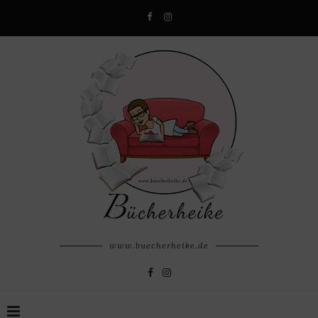
www.buecherheike.de