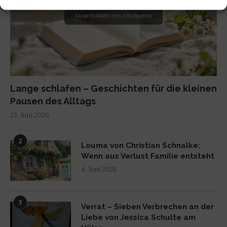
Lange schlafen – Geschichten für die kleinen
Pausen des Alltags
23. Juni 2026
2
Louma von Christian Schnalke:
Wenn aus Verlust Familie entsteht
4. Juni 2026
3
Verrat – Sieben Verbrechen an der
Liebe von Jessica Schulte am