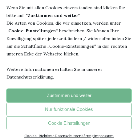
Wenn Sie mit allen Cookies einverstanden sind klicken Sie
bitte auf "
Zustimmen und weiter
"
Die Arten von Cookies, die wir einsetzen, werden unter
„
Cookie-Einstellungen
“ beschrieben. Sie können Ihre
"Jedesmal, wenn du ein Buch fortgelegt hast und beginnst, den
Einwilligung später jederzeit ändern / widerrufen indem Sie
Faden eigener Gedanken zu spinnen, hat das Buch seinen
auf die Schaltfläche „Cookie-Einstellungen“ in der rechten
beabsichtigten Zweck erreicht".
unteren Ecke der Webseite klicken.
- Janusz Korczak –
Weitere Informationen erhalten Sie in unserer
Datenschutzerklärung.
BELIEBTE ARTIKEL
Zustimmen und weiter
1
Nur funktionale Cookies
Cookie Einstellungen
Cookie-Richtlinie
Datenschutzerklärung
Impressum