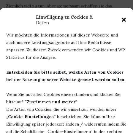
Ziemlich viel zu tun. Aber gemeinsam schaffen sie das.
Einwilligung zu Cookies &
School of Talents ist der Auftakt zu einer neuen Reihe und
Daten
zum Einstieg ist der erste Teil bis Oktober für
taschengeldfreundliche 4,99 € zu bekommen. Also ab in die
Wir möchten die Informationen auf dieser Webseite und
Buchhandlungen. Teil 2 ist übrigens auch schon da. Wie
auch unsere Leistungsangebote auf Ihre Bedürfnisse
praktisch.
anpassen. Zu diesem Zweck verwenden wir Cookies und WP
Statistics für die Analyse.
Werbung
Entscheiden Sie bitte selbst, welche Arten von Cookies
bei der Nutzung unserer Website gesetzt werden sollen.
Herausgeber:
Autor: Silke Schellhammer
Wenn Sie mit allen Cookies einverstanden sind klicken Sie
Carlsen Verlag
Titel: School of Talents – Erste
bitte auf "
Zustimmen und weiter
"
Seiten: 240
Stunde: Tierisch laut!
Die Arten von Cookies, die wir einsetzen, werden unter
ISBN: 978-
Erschienen: 29. April 2021
„
Cookie-Einstellungen
“ beschrieben. Sie können Ihre
3551651464
Einwilligung später jederzeit ändern / widerrufen indem Sie
auf die Schaltfläche „Cookie-Einstellungen“ in der rechten