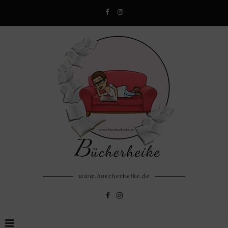
www.buecherheike.de