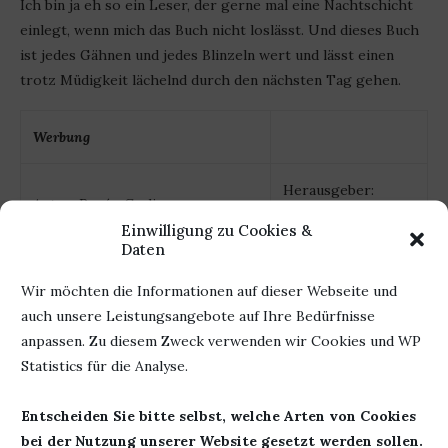
Ich bin ja eh so ein Leser, der gerne mal eine Nachtschicht
einlegt, wenn mich das Buch nicht loslässt. Und dieses Buch
ist jedes Gähnen und jedes Blinzeln wert und lässt einen
trotz Müdigkeit lächelnd durch den nächsten Tag gehen.
Werbung
Herausgeber:
Autor: Renée Carlino
Lübbe
Einwilligung zu Cookies &
Titel: Nur einen Herzschlag
Seiten: 320
Daten
entfernt
ISBN: 978-
Erschienen: 27. März 2020
Wir möchten die Informationen auf dieser Webseite und
3785726730
auch unsere Leistungsangebote auf Ihre Bedürfnisse
anpassen. Zu diesem Zweck verwenden wir Cookies und WP
Statistics für die Analyse.
18. April 2020
0 Kommentar
Entscheiden Sie bitte selbst, welche Arten von Cookies
bei der Nutzung unserer Website gesetzt werden sollen.