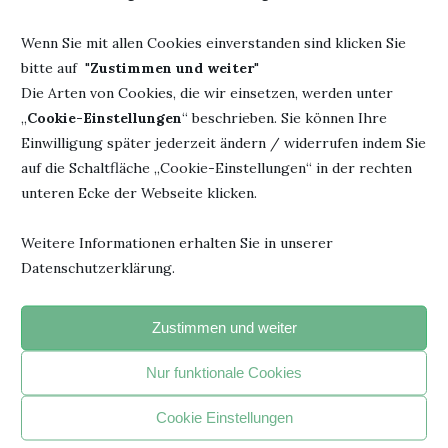
Wenn Sie mit allen Cookies einverstanden sind klicken Sie
bitte auf "
Zustimmen und weiter
"
Die Arten von Cookies, die wir einsetzen, werden unter
„
Cookie-Einstellungen
“ beschrieben. Sie können Ihre
Einwilligung später jederzeit ändern / widerrufen indem Sie
"Jedesmal, wenn du ein Buch fortgelegt hast und beginnst, den
auf die Schaltfläche „Cookie-Einstellungen“ in der rechten
Faden eigener Gedanken zu spinnen, hat das Buch seinen
unteren Ecke der Webseite klicken.
beabsichtigten Zweck erreicht".
- Janusz Korczak –
Weitere Informationen erhalten Sie in unserer
Datenschutzerklärung.
BELIEBTE ARTIKEL
Zustimmen und weiter
1
Nur funktionale Cookies
Cookie Einstellungen