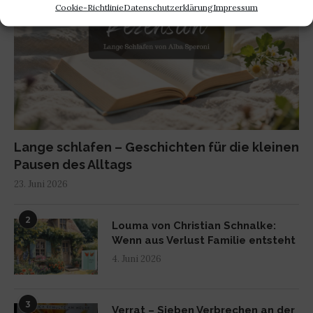
Cookie-Richtlinie
Datenschutzerklärung
Impressum
Lange schlafen – Geschichten für die kleinen
Pausen des Alltags
23. Juni 2026
2
Louma von Christian Schnalke:
Wenn aus Verlust Familie entsteht
4. Juni 2026
3
Verrat – Sieben Verbrechen an der