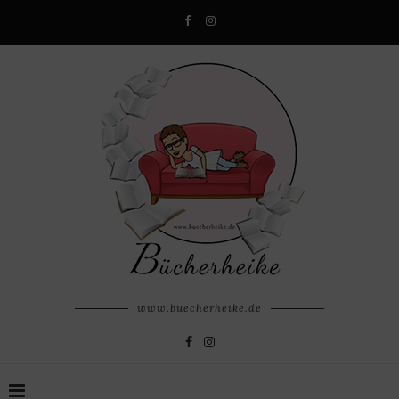
www.buecherheike.de