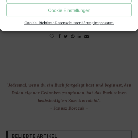
Cookie Einstellungen
Cookie-Richtlinie
Datenschutzerklärung
Impressum
15. September 2024
0 Kommentar
"Jedesmal, wenn du ein Buch fortgelegt hast und beginnst, den
Faden eigener Gedanken zu spinnen, hat das Buch seinen
beabsichtigten Zweck erreicht".
- Janusz Korczak –
BELIEBTE ARTIKEL