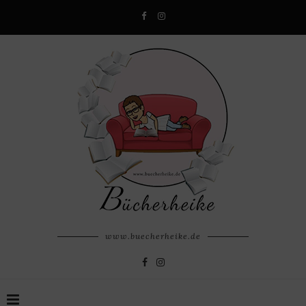
www.buecherheike.de