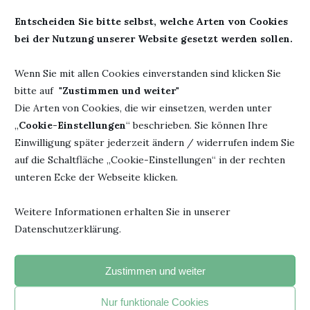
über das Buch zu gucken und die kleinen Fehler zu
Entscheiden Sie bitte selbst, welche Arten von Cookies
bereinigen.
bei der Nutzung unserer Website gesetzt werden sollen.
Ich persönlich finde das Zusammenspiel von Mensch und KI
Wenn Sie mit allen Cookies einverstanden sind klicken Sie
bei der Herstellung eines Buches faszinierend und auch sehr
bitte auf "
Zustimmen und weiter
"
spannend. Es würde mich interessieren, wie die KI die Bilder
Die Arten von Cookies, die wir einsetzen, werden unter
erstellt hat. Gab es eine Vorlage? Wurden nur Wünsche
„
Cookie-Einstellungen
“ beschrieben. Sie können Ihre
geäußert oder hatte die KI komplett freie Hand?
Einwilligung später jederzeit ändern / widerrufen indem Sie
auf die Schaltfläche „Cookie-Einstellungen“ in der rechten
unteren Ecke der Webseite klicken.
Werbung
Weitere Informationen erhalten Sie in unserer
Autor: Bine Pauli
Herausgeber:
Paramon
Datenschutzerklärung.
Titel: Lou und der
Verlag
geheimnisvolle
Seiten: 36
Zustimmen und weiter
Süßigkeitenschatz
ISBN: 978-3-038309053
Erschienen: 5. Januar 2024
Nur funktionale Cookies