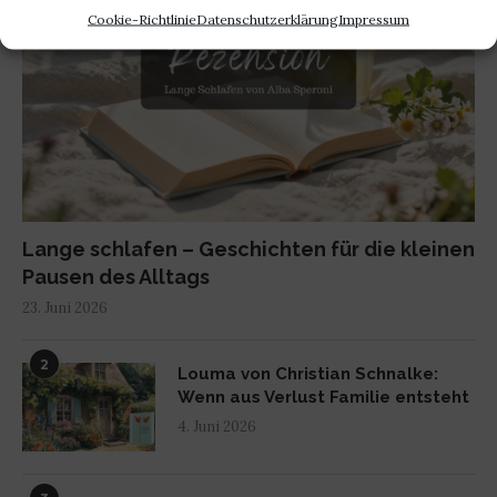
Cookie-Richtlinie
Datenschutzerklärung
Impressum
Lange schlafen – Geschichten für die kleinen
Pausen des Alltags
23. Juni 2026
2
Louma von Christian Schnalke:
Wenn aus Verlust Familie entsteht
4. Juni 2026