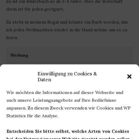
Es ist ein Bilderbuch so ab 3-4 Jahre. Aber die Botschaft
darin ist für jeden geeignet.
Es steht in meinem Regal und könnte ein Buch werden, das
ich jedes Weihnachten wieder in die Hand nehme um es zu
lesen.
Werbung
Autor: Michael Morpurgo
Herausgeber:
Loewe
Einwilligung zu Cookies &
Daten
Titel: Mein Weihnachtswunsch
Verlag
für dich
Seiten 48
Wir möchten die Informationen auf dieser Webseite und
Erschienen: 08. Oktober 2020
ISBN: 978-3743208780
auch unsere Leistungsangebote auf Ihre Bedürfnisse
anpassen. Zu diesem Zweck verwenden wir Cookies und WP
Statistics für die Analyse.
7. November 2020
0 Kommentar
Entscheiden Sie bitte selbst, welche Arten von Cookies
bei der Nutzung unserer Website gesetzt werden sollen.