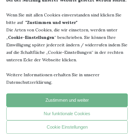
Wenn Sie mit allen Cookies einverstanden sind klicken Sie
bitte auf "
Zustimmen und weiter
"
Die Arten von Cookies, die wir einsetzen, werden unter
„
Cookie-Einstellungen
“ beschrieben. Sie können Ihre
Einwilligung später jederzeit ändern / widerrufen indem Sie
"Jedesmal, wenn du ein Buch fortgelegt hast und beginnst, den
auf die Schaltfläche „Cookie-Einstellungen“ in der rechten
Faden eigener Gedanken zu spinnen, hat das Buch seinen
unteren Ecke der Webseite klicken.
beabsichtigten Zweck erreicht".
- Janusz Korczak –
Weitere Informationen erhalten Sie in unserer
Datenschutzerklärung.
BELIEBTE ARTIKEL
Zustimmen und weiter
Nur funktionale Cookies
1
Cookie Einstellungen