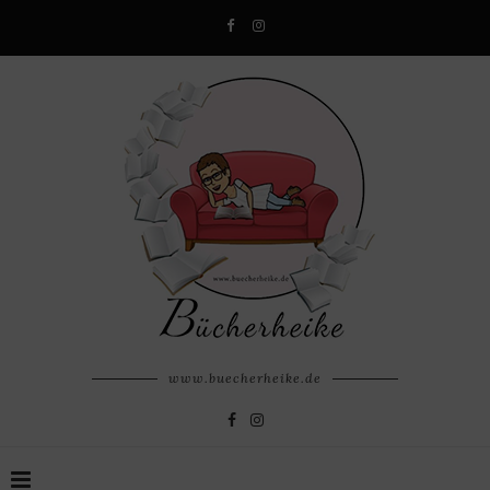
www.buecherheike.de