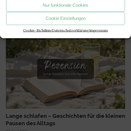
Nur funktionale Cookies
BELIEBTE ARTIKEL
Cookie Einstellungen
Cookie-Richtlinie
Datenschutzerklärung
Impressum
1
Lange schlafen – Geschichten für die kleinen
Pausen des Alltags