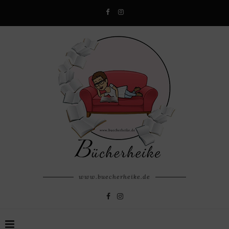
www.buecherheike.de