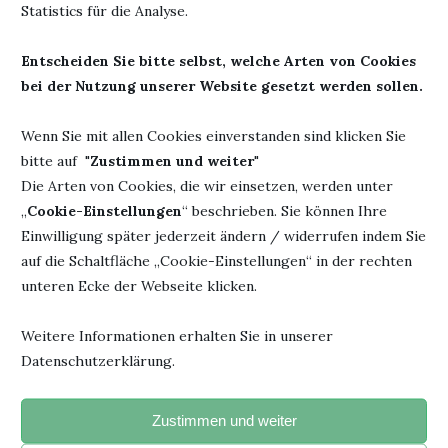
Statistics für die Analyse.
ISBN: 978-
Erschienen: 09. September 2021
3751300131
Entscheiden Sie bitte selbst, welche Arten von Cookies
bei der Nutzung unserer Website gesetzt werden sollen.
Wenn Sie mit allen Cookies einverstanden sind klicken Sie
2. November 2021
0 Kommentar
bitte auf "
Zustimmen und weiter
"
Die Arten von Cookies, die wir einsetzen, werden unter
„
Cookie-Einstellungen
“ beschrieben. Sie können Ihre
Einwilligung später jederzeit ändern / widerrufen indem Sie
auf die Schaltfläche „Cookie-Einstellungen“ in der rechten
unteren Ecke der Webseite klicken.
Weitere Informationen erhalten Sie in unserer
"Jedesmal, wenn du ein Buch fortgelegt hast und beginnst, den
Datenschutzerklärung.
Faden eigener Gedanken zu spinnen, hat das Buch seinen
beabsichtigten Zweck erreicht".
- Janusz Korczak –
Zustimmen und weiter