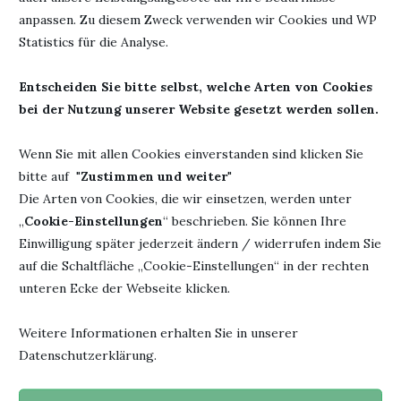
Autor: Lita Harris
Herausgeber: Independently
anpassen. Zu diesem Zweck verwenden wir Cookies und WP
Titel: Merry Christmas,
published
Statistics für die Analyse.
Cowboy
Seiten: 278
Erschienen: 13.
Entscheiden Sie bitte selbst, welche Arten von Cookies
ISBN: 978-1707844180
November 2019
bei der Nutzung unserer Website gesetzt werden sollen.
Wenn Sie mit allen Cookies einverstanden sind klicken Sie
bitte auf "
Zustimmen und weiter
"
9. Dezember 2019
0 Kommentar
Die Arten von Cookies, die wir einsetzen, werden unter
„
Cookie-Einstellungen
“ beschrieben. Sie können Ihre
Einwilligung später jederzeit ändern / widerrufen indem Sie
auf die Schaltfläche „Cookie-Einstellungen“ in der rechten
unteren Ecke der Webseite klicken.
Weitere Informationen erhalten Sie in unserer
Datenschutzerklärung.
"Jedesmal, wenn du ein Buch fortgelegt hast und beginnst, den
Faden eigener Gedanken zu spinnen, hat das Buch seinen