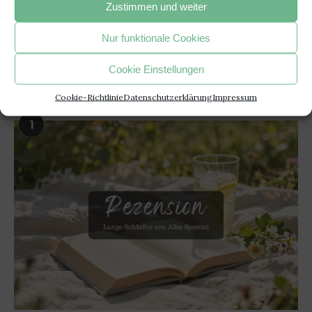
Zustimmen und weiter
beabsichtigten Zweck erreicht".
- Janusz Korczak –
Nur funktionale Cookies
Cookie Einstellungen
BELIEBTE ARTIKEL
Cookie-Richtlinie
Datenschutzerklärung
Impressum
1