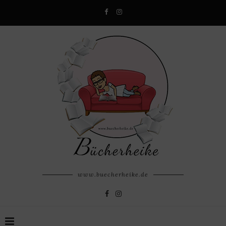
www.buecherheike.de