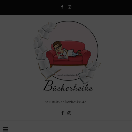
www.buecherheike.de