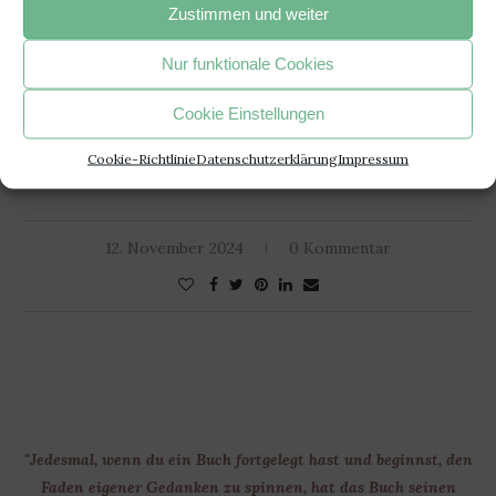
Titel: Mami braucht ’nen
Herausgeber:
Eisele
Zustimmen und weiter
Drink – erst recht an
Verlag
Nur funktionale Cookies
Weihnachten
Seiten: 320
Erschienen: 29. August
ISBN: 978-3-961612031
Cookie Einstellungen
2024
Cookie-Richtlinie
Datenschutzerklärung
Impressum
12. November 2024
0 Kommentar
"Jedesmal, wenn du ein Buch fortgelegt hast und beginnst, den
Faden eigener Gedanken zu spinnen, hat das Buch seinen