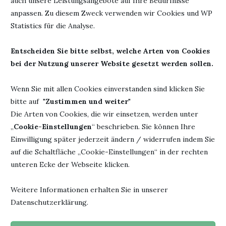
auch unsere Leistungsangebote auf Ihre Bedürfnisse
wieder in alte Muster zurückzufallen. Und am Ende? Am
anpassen. Zu diesem Zweck verwenden wir Cookies und WP
Ende wird es immer das beste Weihnachtsfest, weil sich alles
Statistics für die Analyse.
fügt. Irgendwie.
Entscheiden Sie bitte selbst, welche Arten von Cookies
Ich lese die Bücher von Gill Sims schon seit Jahren und freue
bei der Nutzung unserer Website gesetzt werden sollen.
mich über jedes neue Buch.
Wenn Sie mit allen Cookies einverstanden sind klicken Sie
Seid ihr auf der Suche nach einem Weihnachtsgeschenk für
bitte auf "
Zustimmen und weiter
"
eure Mutter oder eine Freundin oder für euch selbst?
Die Arten von Cookies, die wir einsetzen, werden unter
Hier ist es. Ich wünsche euch viel Spaß. Nehmt das ganze
„
Cookie-Einstellungen
“ beschrieben. Sie können Ihre
nicht zu ernst und lasst euch einfach unterhalten. Ein Glas
Einwilligung später jederzeit ändern / widerrufen indem Sie
Wein dazu wäre sehr hilfreich.
auf die Schaltfläche „Cookie-Einstellungen“ in der rechten
unteren Ecke der Webseite klicken.
Werbung
Weitere Informationen erhalten Sie in unserer
Datenschutzerklärung.
Autor:
Gill Sims