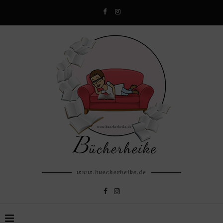
www.buecherheike.de