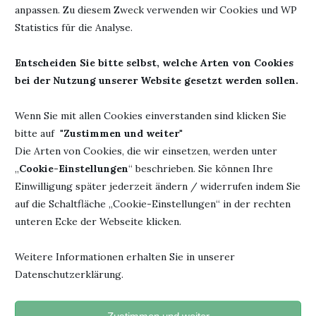
Titel: Operation Forever
anpassen. Zu diesem Zweck verwenden wir Cookies und WP
Seiten: 396/312
Statistics für die Analyse.
K / Operation For K
ISBN: 978-3-959497312 –
Erschienen: September
978-3-959497336
Entscheiden Sie bitte selbst, welche Arten von Cookies
2024
bei der Nutzung unserer Website gesetzt werden sollen.
Wenn Sie mit allen Cookies einverstanden sind klicken Sie
bitte auf "
Zustimmen und weiter
"
21. Januar 2025
0 Kommentar
Die Arten von Cookies, die wir einsetzen, werden unter
„
Cookie-Einstellungen
“ beschrieben. Sie können Ihre
Einwilligung später jederzeit ändern / widerrufen indem Sie
auf die Schaltfläche „Cookie-Einstellungen“ in der rechten
unteren Ecke der Webseite klicken.
Weitere Informationen erhalten Sie in unserer
Datenschutzerklärung.
"Jedesmal, wenn du ein Buch fortgelegt hast und beginnst, den
Faden eigener Gedanken zu spinnen, hat das Buch seinen
beabsichtigten Zweck erreicht".