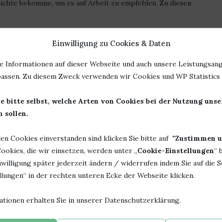
hichte bekomme, um es auf Arbeit zu empfehlen. Zu diesen
 ist diese Art von Fantasy nicht meins. Hinzukommt, bitte
Einwilligung zu Cookies & Daten
. Meine Kinder haben die Filme gesehen, also weiß ich in etwa
arum ist der große Hype, von wegen Fanfiction von Draco und
e Informationen auf dieser Webseite und auch unsere Leistungsang
lchemised eben nicht.
assen. Zu diesem Zweck verwenden wir Cookies und WP Statistics f
ütlich gemacht und mir das Buch geschnappt. Nur kurz
e bitte selbst, welche Arten von Cookies bei der Nutzung uns
 anderen so begeistert sind. Darum ist das hier auch keine
 sollen.
zu. Eigentlich …
len Cookies einverstanden sind klicken Sie bitte auf "
Zustimmen u
t das noch als querlesen?
ookies, die wir einsetzen, werden unter „
Cookie-Einstellungen
“ 
ab. Ich lese den Anfang, überfliege die Mitte und lese dann
willigung später jederzeit ändern / widerrufen indem Sie auf die S
eiten. Das hängt von der Dicke des Buches ab. Bei über 1000
lungen“ in der rechten unteren Ecke der Webseite klicken.
ationen erhalten Sie in unserer Datenschutzerklärung.
rt, wie die Autorin schreibt. Und ich habe ein neues
 komplett lesen. Wenn ich mehr Zeit und Muse habe, werde