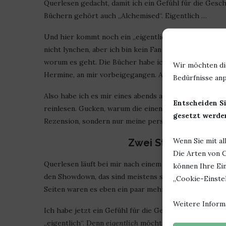
Querlesen gedacht, damit ich ein Gefühl für die Gesc
Büchern gehört auch „Alchemised“. Eigentlich …
Und hier kommt noch ein „eigentlich“, denn eigentlich
nicht lynchen, aber ich bin kein Fan von Harry Potter
worum es geht. Die Bücher habe ich nicht gelesen. D
Wir möchten di
Hermine, an mir vorbeigegangen. Aber der Hype um A
Bedürfnisse anp
Also habe ich es mir eines abends auf der Couch gem
Entscheiden Si
reinlesen. Gucken, warum die einen enttäuscht und die
gesetzt werden
Rezension, sondern nur meine persönliche Meinung da
Wenn Sie mit al
Zwei Stunden – zähl
Die Arten von C
Querlesen läuft bei mir nach einem bestimmten Schema 
können Ihre Ein
den Showdown, das sind meistens so knapp 50 – 100 S
„Cookie-Einstel
Seiten waren es eben ein paar mehr Seiten.
Weitere Inform
Ich habe jetzt ein Gefühl für die Geschichte und die A
„eigentlich“. Denn
eigentlich
möchte ich das Buch doch