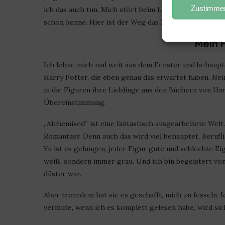
Zustimmen
ich das auch tun. Mich stört beim Lesen nicht, dass ic
schon kenne. Hier ist der Weg das Ziel.
Mein F
Ich lehne mich mal weit aus dem Fenster und behaupte,
Harry Potter, die eben genau das erwartet haben. Nein
in die Figuren ihre Lieblinge aus den Büchern von Ha
Übereinstimmung.
„Alchemised“ ist eine fantastisch ausgearbeitete Welt. 
Romantasy. Denn auch das wird viel behauptet. Berufl
Yu ist es gelungen, jeder Figur gute und schlechte Ei
weiß, sondern immer grau. Und ich bin begeistert von
düster war.
Aber trotzdem hat sie es geschafft, mich zu fesseln. 
vermute, wenn ich es komplett gelesen habe, wird sic