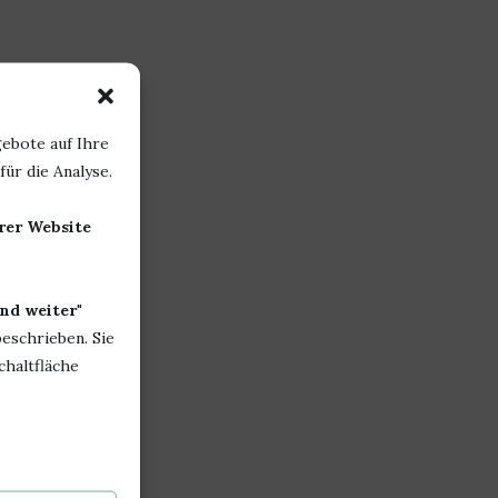
ebote auf Ihre
ür die Analyse.
erer Website
nd weiter
"
beschrieben. Sie
chaltfläche