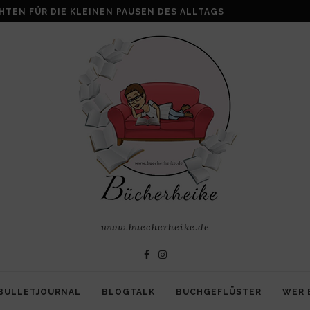
ALKE: WENN AUS VERLUST FAMILIE ENTSTEHT
www.buecherheike.de
BULLETJOURNAL
BLOGTALK
BUCHGEFLÜSTER
WER 