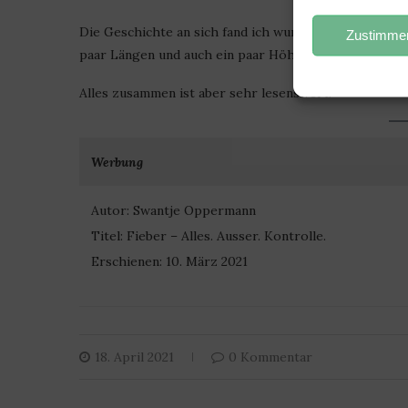
Die Geschichte an sich fand ich wunderbar. Die Umse
Zustimmen
paar Längen und auch ein paar Höhen und Tiefen.
Alles zusammen ist aber sehr lesenswert.
Werbung
Autor: Swantje Oppermann
Titel: Fieber – Alles. Ausser. Kontrolle.
Erschienen: 10. März 2021
18. April 2021
0 Kommentar