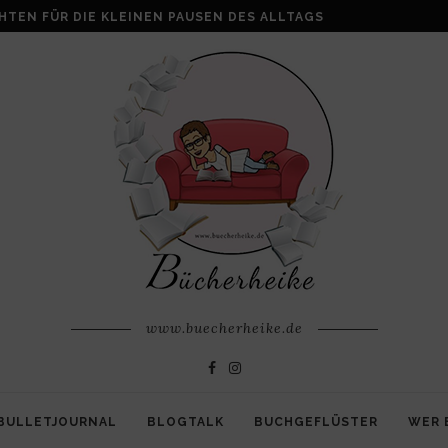
ALKE: WENN AUS VERLUST FAMILIE ENTSTEHT
www.buecherheike.de
BULLETJOURNAL
BLOGTALK
BUCHGEFLÜSTER
WER 