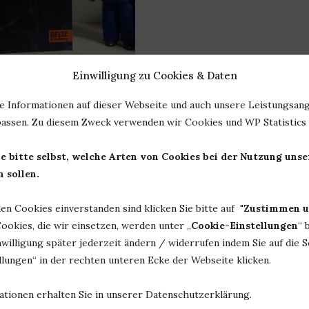
Einwilligung zu Cookies & Daten
e Informationen auf dieser Webseite und auch unsere Leistungsang
Rezension
assen. Zu diesem Zweck verwenden wir Cookies und WP Statistics f
R. KONTROLLE. VON SWANTJE
PERMANN
e bitte selbst, welche Arten von Cookies bei der Nutzung uns
en von
Bücherheike
 sollen.
len Cookies einverstanden sind klicken Sie bitte auf "
Zustimmen u
s soweit kommen lassen?“
ookies, die wir einsetzen, werden unter „
Cookie-Einstellungen
“ 
eine Frage, die uns unsere Kinder und Enkel bald stellen werden?
willigung später jederzeit ändern / widerrufen indem Sie auf die S
lungen“ in der rechten unteren Ecke der Webseite klicken.
r nur die angreift, die nicht gerade mit einem grünen
ele Parallelen zur momentanen Situation, umso erstaunlicher,
ationen erhalten Sie in unserer Datenschutzerklärung.
onnen hat.