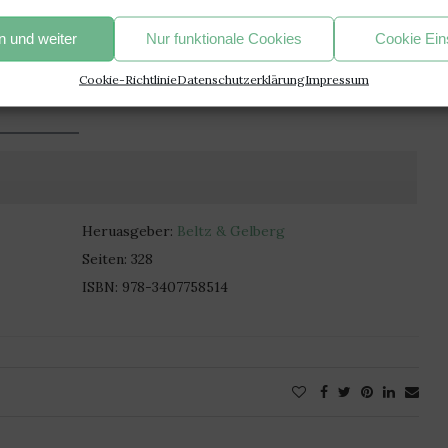
tzung hat mich nicht zu 100 % überzeugt. Das Buch hatte ein
 und weiter
Nur funktionale Cookies
Cookie Ein
Cookie-Richtlinie
Datenschutzerklärung
Impressum
Heruasgeber:
Beltz & Gelberg
Seiten: 328
ISBN: 978-3407758514