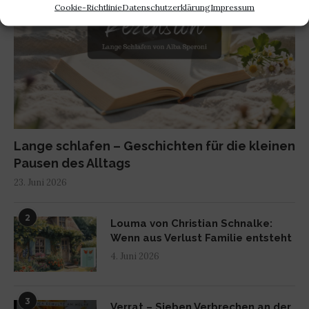
Cookie-Richtlinie
Datenschutzerklärung
Impressum
Lange schlafen – Geschichten für die kleinen
Pausen des Alltags
23. Juni 2026
2
Louma von Christian Schnalke:
Wenn aus Verlust Familie entsteht
4. Juni 2026
3
Verrat – Sieben Verbrechen an der