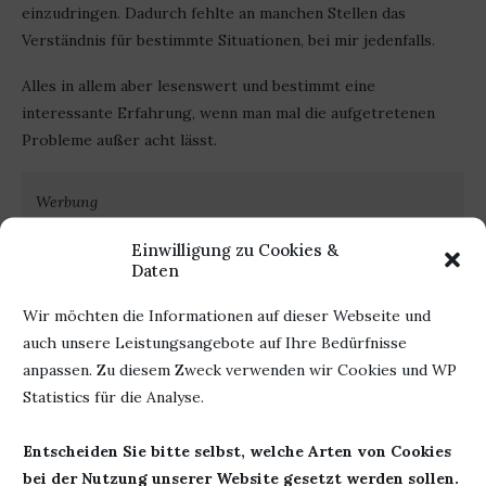
einzudringen. Dadurch fehlte an manchen Stellen das
Verständnis für bestimmte Situationen, bei mir jedenfalls.
Alles in allem aber lesenswert und bestimmt eine
interessante Erfahrung, wenn man mal die aufgetretenen
Probleme außer acht lässt.
Werbung
Einwilligung zu Cookies &
Autor: Eva Rinke
Herausgeber: epubli
Daten
Titel: One Way Ticket nach
Seiten: 92
Wir möchten die Informationen auf dieser Webseite und
Dublin
ISBN: 978-
auch unsere Leistungsangebote auf Ihre Bedürfnisse
Erschienen: 26. Februar 2017
3741896149
anpassen. Zu diesem Zweck verwenden wir Cookies und WP
Statistics für die Analyse.
28. Januar 2019
0 Kommentar
Entscheiden Sie bitte selbst, welche Arten von Cookies
bei der Nutzung unserer Website gesetzt werden sollen.