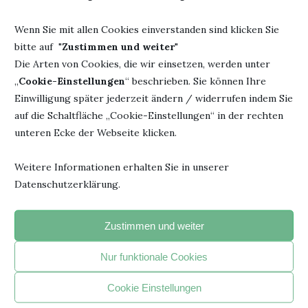
Wenn Sie mit allen Cookies einverstanden sind klicken Sie
bitte auf "
Zustimmen und weiter
"
Die Arten von Cookies, die wir einsetzen, werden unter
„
Cookie-Einstellungen
“ beschrieben. Sie können Ihre
Einwilligung später jederzeit ändern / widerrufen indem Sie
"Jedesmal, wenn du ein Buch fortgelegt hast und beginnst, den
auf die Schaltfläche „Cookie-Einstellungen“ in der rechten
Faden eigener Gedanken zu spinnen, hat das Buch seinen
unteren Ecke der Webseite klicken.
beabsichtigten Zweck erreicht".
- Janusz Korczak –
Weitere Informationen erhalten Sie in unserer
Datenschutzerklärung.
BELIEBTE ARTIKEL
Zustimmen und weiter
1
Nur funktionale Cookies
Cookie Einstellungen