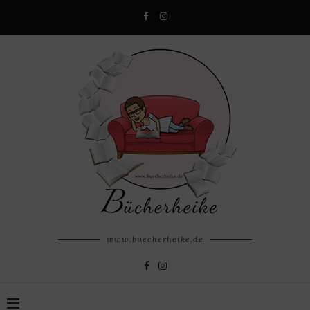
www.buecherheike.de