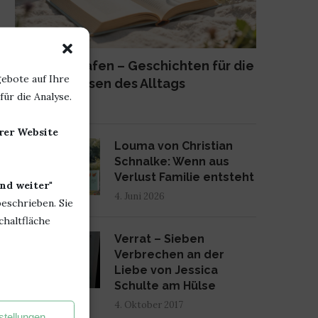
Lange schlafen – Geschichten für die
ebote auf Ihre
kleinen Pausen des Alltags
ür die Analyse.
23. Juni 2026
erer Website
2
Louma von Christian
Schnalke: Wenn aus
Verlust Familie entsteht
nd weiter
"
4. Juni 2026
beschrieben. Sie
chaltfläche
3
Verrat – Sieben
Verbrechen an der
Liebe von Jessica
Schulte am Hülse
4. Oktober 2017
stellungen