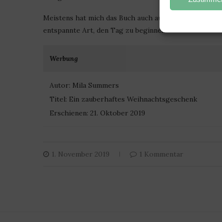
Meistens hat mich das Buch auch auf dem Weg zur Arbe
entspannte Art, den Tag zu beginnen.
Werbung
Autor: Mila Summers
Titel: Ein zauberhaftes Weihnachtsgeschenk
Erschienen: 21. Oktober 2019
1. November 2019
1 Kommentar