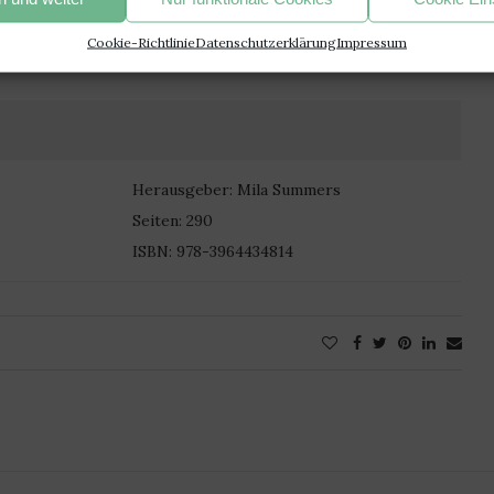
it begleitet. Hat mir ein Lächeln ins Gesicht gezaubert. Eine
Cookie-Richtlinie
Datenschutzerklärung
Impressum
Herausgeber: Mila Summers
Seiten: 290
ISBN: 978-3964434814