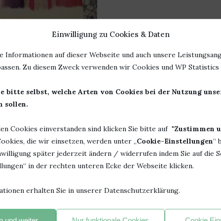
Einwilligung zu Cookies & Daten
e Informationen auf dieser Webseite und auch unsere Leistungsang
es
Rezension
assen. Zu diesem Zweck verwenden wir Cookies und WP Statistics f
HNACHTSGESCHENK VON MILA
e bitte selbst, welche Arten von Cookies bei der Nutzung uns
UMMERS
 sollen.
en von
Bücherheike
len Cookies einverstanden sind klicken Sie bitte auf "
Zustimmen u
h ein zauberhaftes Geschenk.
ookies, die wir einsetzen, werden unter „
Cookie-Einstellungen
“ 
willigung später jederzeit ändern / widerrufen indem Sie auf die S
ofort wieder in den Bann gezogen. Ich liebe ihre Bücher. Das
lungen“ in der rechten unteren Ecke der Webseite klicken.
ationen erhalten Sie in unserer Datenschutzerklärung.
Weihnachtszeit. Beim Lesen hört man den Kamin knistern, die
lte nur noch Tee und Kekse, aber der wäre sowieso wieder nur
 und weiter
Nur funktionale Cookies
Cookie Ein