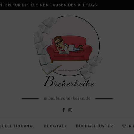
ALKE: WENN AUS VERLUST FAMILIE ENTSTEHT
www.buecherheike.de
BULLETJOURNAL
BLOGTALK
BUCHGEFLÜSTER
WER 