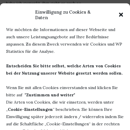
habe ich gemerkt, ihm geht es auch so.
Einwilligung zu Cookies &
Da war kein du musst, sondern immer ein du kannst.
Daten
Ich habe es ziemlich genossen, dem lustigen Kerlchen
Wir möchten die Informationen auf dieser Webseite und
zuzuhören. Das eine oder andere kann ich anwenden, ich
auch unsere Leistungsangebote auf Ihre Bedürfnisse
werde es zumindest versuchen. Kein Druck.
anpassen. Zu diesem Zweck verwenden wir Cookies und WP
Statistics für die Analyse.
Ich kann euch das Buch sehr empfehlen. Entweder als
Unterstützung für Veränderungen oder einfach als
Entscheiden Sie bitte selbst, welche Arten von Cookies
interessante Lektüre. Ich hatte beim Lesen jedenfalls viel
bei der Nutzung unserer Website gesetzt werden sollen.
Spaß.
Wenn Sie mit allen Cookies einverstanden sind klicken Sie
„Ich fände es am schönsten, wenn wir uns nur
bitte auf "
Zustimmen und weiter
"
noch für Vorsorgeuntersuchungen und
Die Arten von Cookies, die wir einsetzen, werden unter
Impfungen bei Ärzten blicken lassen müssten.
„
Cookie-Einstellungen
“ beschrieben. Sie können Ihre
Dieses Ideal werden wir zwar nie ganz
Einwilligung später jederzeit ändern / widerrufen indem Sie
erreichen, aber wir können ihm so
auf die Schaltfläche „Cookie-Einstellungen“ in der rechten
nahekommen, wie es geht, wenn wir unseren