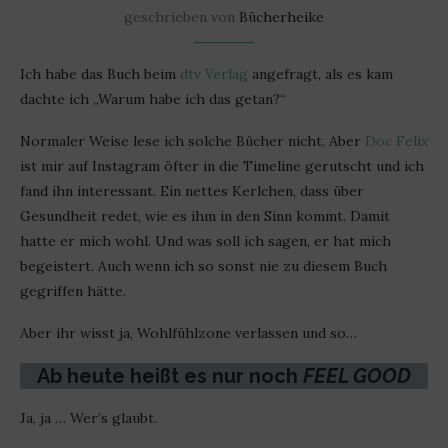
geschrieben von
Bücherheike
Ich habe das Buch beim
dtv Verlag
angefragt, als es kam
dachte ich „Warum habe ich das getan?“
Normaler Weise lese ich solche Bücher nicht. Aber
Doc Felix
ist mir auf Instagram öfter in die Timeline gerutscht und ich
fand ihn interessant. Ein nettes Kerlchen, dass über
Gesundheit redet, wie es ihm in den Sinn kommt. Damit
hatte er mich wohl. Und was soll ich sagen, er hat mich
begeistert. Auch wenn ich so sonst nie zu diesem Buch
gegriffen hätte.
Aber ihr wisst ja, Wohlfühlzone verlassen und so…
Ab heute heißt es nur noch
FEEL GOOD
Ja, ja … Wer’s glaubt.