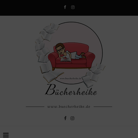
www.buecherheike.de